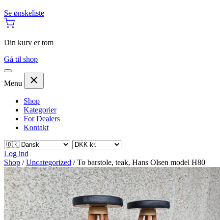
Se ønskeliste
Din kurv er tom
Gå til shop
Menu
Shop
Kategorier
For Dealers
Kontakt
Log ind
Shop
/
Uncategorized
/
To barstole, teak, Hans Olsen model H80