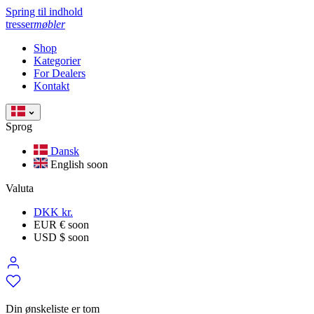
Spring til indhold
tresser
møbler
Shop
Kategorier
For Dealers
Kontakt
Sprog
Dansk
English
soon
Valuta
DKK kr.
EUR €
soon
USD $
soon
Din ønskeliste er tom