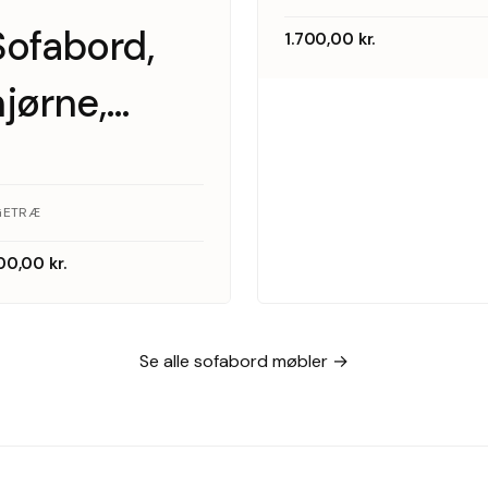
Sofabord,
CFC
1.700,00
kr.
hjørne,
Silkeborg
massiv
egetræ
GETRÆ
00,00
kr.
Se alle sofabord møbler →