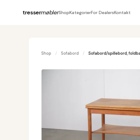
tresser
møbler
Shop
Kategorier
For Dealers
Kontakt
Shop
/
Sofabord
/
Sofabord/spillebord, fold