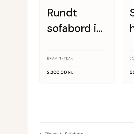
Rundt
sofabord i
teak,
Bramin
BRAMIN · TEAK
E
2.200,00
kr.
5
← Tilbage til Sofabord