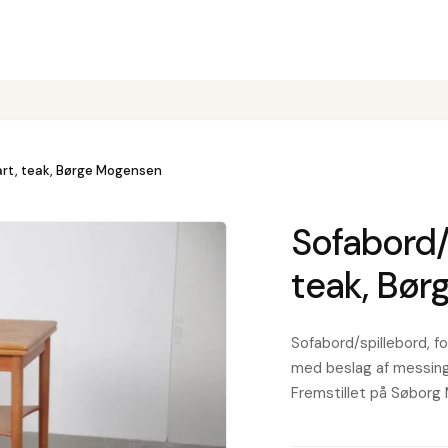
bart, teak, Børge Mogensen
Sofabord/s
teak, Bø
Sofabord/spillebord, f
med beslag af messing
Fremstillet på Søborg 