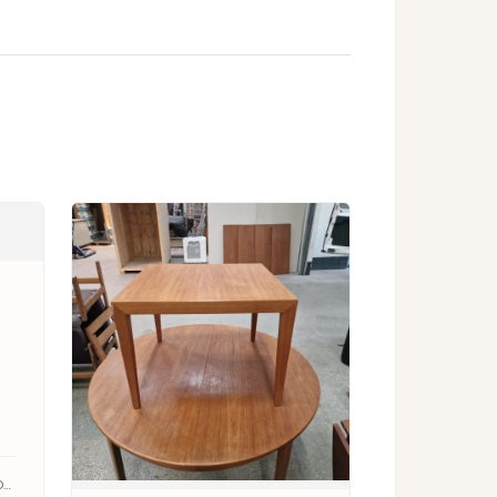
ILLUM WIKKELSØ / CFC SILKEBORG · PALISANDER