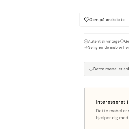
Gem på ønskeliste
Autentisk vintage
Ge
Se lignende møbler he
Dette møbel er so
↓
Interesseret 
Dette møbel er s
hjælper dig med 