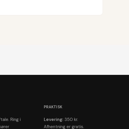
PRAKTISK
tale. Ring i
Levering:
350 kr.
kører
Afhentning er gratis.