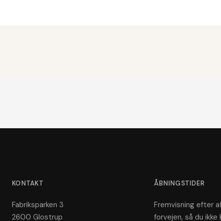
KONTAKT
ÅBNINGSTIDER
Fabriksparken 3
Fremvisning efter af
2600 Glostrup
forvejen, så du ikke 