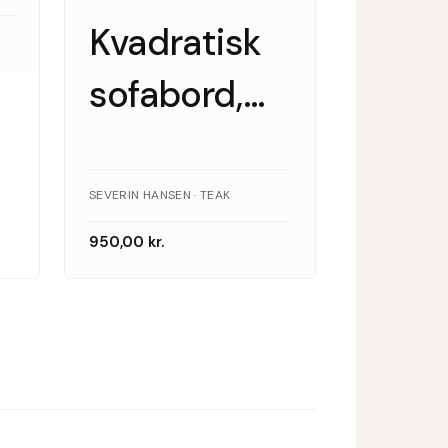
Kvadratisk
sofabord,
Severin
Hansen
SEVERIN HANSEN · TEAK
950,00
kr.