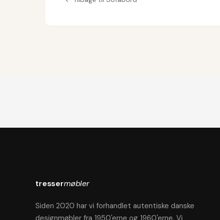
tresser
møbler
Siden 2020 har vi forhandlet autentiske danske
designmøbler fra 1950'erne og 1960'erne. Vi