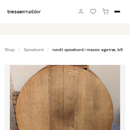
tresser
møbler
Shop
Spisebord
rundt spisebord i massiv egetræ, b9
/
/