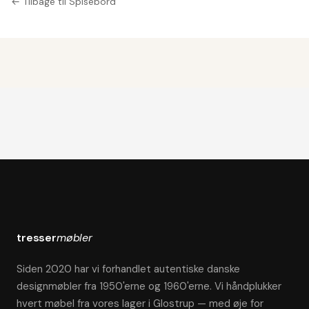
← Tilbage til Spisebord
tresser
møbler
Siden 2020 har vi forhandlet autentiske danske
designmøbler fra 1950'erne og 1960'erne. Vi håndplukker
hvert møbel fra vores lager i Glostrup — med øje for