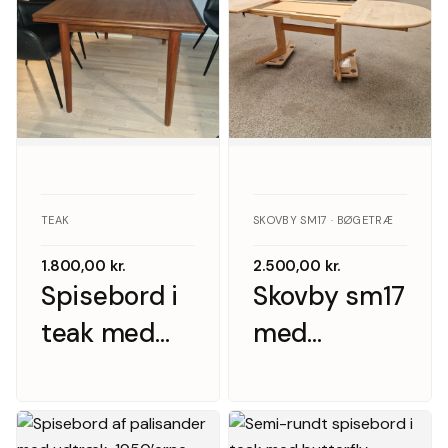
TEAK
SKOVBY SM17 · BØGETRÆ
1.800,00
kr.
2.500,00
kr.
Spisebord i
Skovby sm17
teak med
med
hollandsk
tillægsplader,
udtræk
massiv bøg