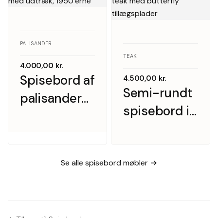
PALISANDER
TEAK
4.000,00
kr.
Spisebord af
4.500,00
kr.
Semi-rundt
palisander
spisebord i
med
teak med
udtræk,
butterfly
1950’erne
tillægsplader
Se alle spisebord møbler →