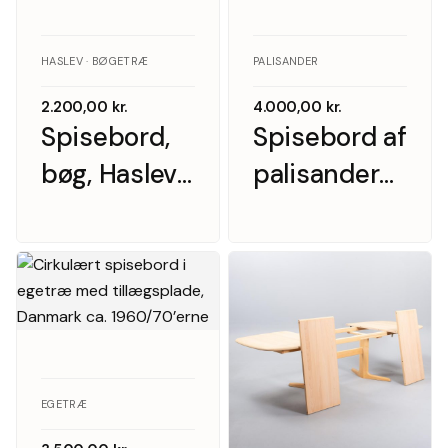
HASLEV · BØGETRÆ
PALISANDER
2.200,00
kr.
4.000,00
kr.
Spisebord,
Spisebord af
bøg, Haslev,
palisander
1
med
tillægsplade
udtræk,
1950’erne
EGETRÆ