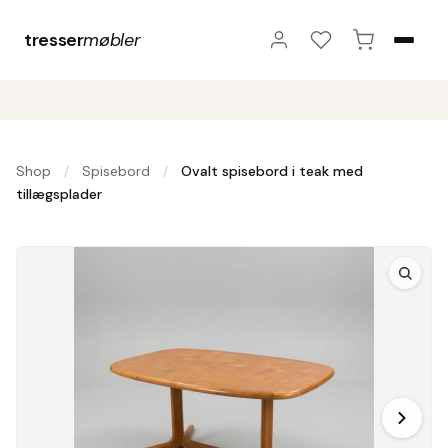
tresser
møbler
Shop
Spisebord
Ovalt spisebord i teak med
/
/
tillægsplader