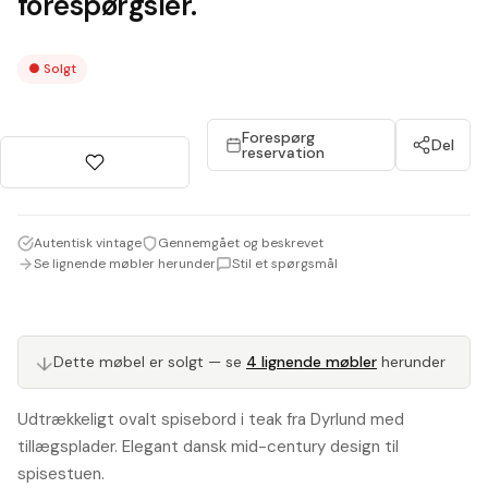
forespørgsler.
●
Solgt
Forespørg
Del
reservation
Autentisk vintage
Gennemgået og beskrevet
Se lignende møbler herunder
Stil et spørgsmål
Dette møbel er solgt — se
4 lignende møbler
herunder
↓
Udtrækkeligt ovalt spisebord i teak fra Dyrlund med
tillægsplader. Elegant dansk mid-century design til
spisestuen.