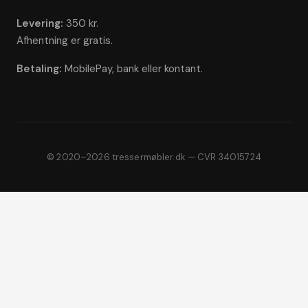
Levering:
350 kr.
Afhentning er gratis.
Betaling:
MobilePay, bank eller kontant.
© 2020–2026 tressermøbler.dk — CVR 34015724