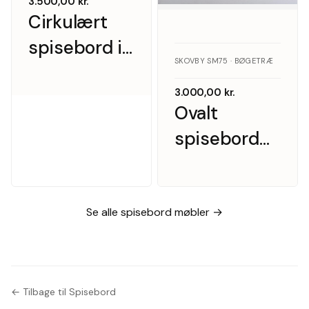
3.500,00
kr.
Cirkulært
spisebord i
SKOVBY SM75 · BØGETRÆ
egetræ med
3.000,00
kr.
tillægsplade,
Ovalt
Danmark ca.
spisebord
1960/70’erne
m. to
tillægsplader.
Skovby
Se alle spisebord møbler →
Møbelfabrik
← Tilbage til Spisebord