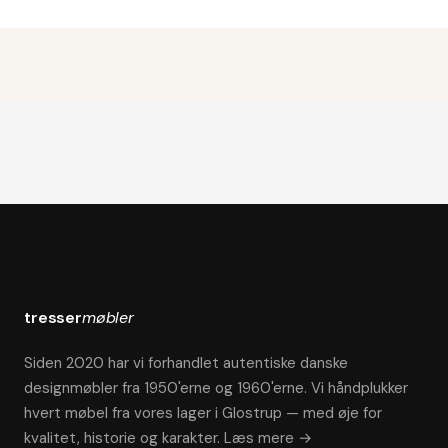
tresser
møbler
Siden 2020 har vi forhandlet autentiske danske
designmøbler fra 1950'erne og 1960'erne. Vi håndplukker
hvert møbel fra vores lager i Glostrup — med øje for
kvalitet, historie og karakter.
Læs mere →