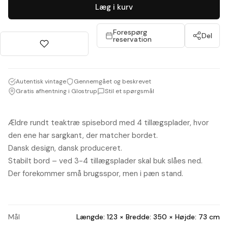
Læg i kurv
Forespørg
Del
reservation
Autentisk vintage
Gennemgået og beskrevet
Gratis afhentning i Glostrup
Stil et spørgsmål
Ældre rundt teaktræ spisebord med 4 tillægsplader, hvor
den ene har sargkant, der matcher bordet.
Dansk design, dansk produceret.
Stabilt bord – ved 3-4 tillægsplader skal buk slåes ned.
Der forekommer små brugsspor, men i pæn stand.
Mål
Længde: 123 × Bredde: 350 × Højde: 73 cm