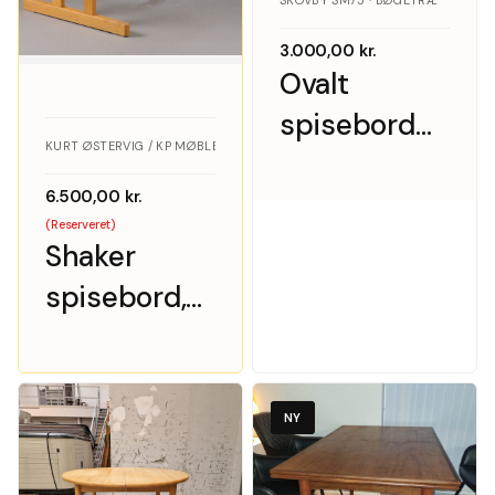
SKOVBY SM75 · BØGETRÆ
3.000,00
kr.
Ovalt
spisebord
KURT ØSTERVIG / KP MØBLER · EGETRÆ
m. to
6.500,00
kr.
tillægsplader.
(Reserveret)
Skovby
Shaker
Møbelfabrik
spisebord,
massiv
egetræ, Kurt
Østervig
NY