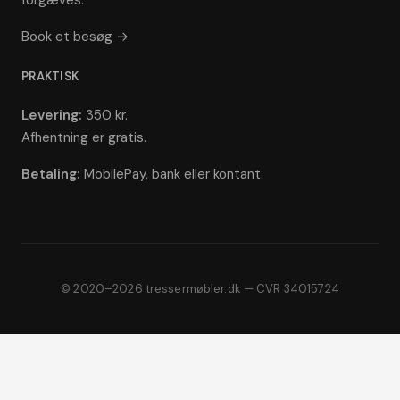
forgæves.
Book et besøg →
PRAKTISK
Levering:
350 kr.
Afhentning er gratis.
Betaling:
MobilePay, bank eller kontant.
© 2020–2026 tressermøbler.dk — CVR 34015724