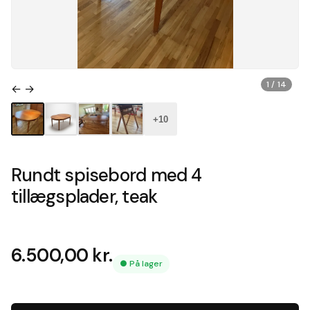
1 / 14
← →
+10
Rundt spisebord med 4
tillægsplader, teak
6.500,00
kr.
●
På lager