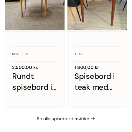
BØGETRÆ
TEAK
2.500,00
kr.
1.800,00
kr.
Rundt
Spisebord i
spisebord i
teak med
massiv
hollandsk
bøgetræ
udtræk
med
Se alle spisebord møbler →
tillægsplader