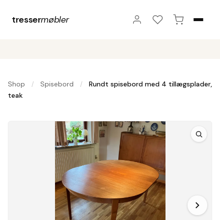
tresser
møbler
Shop
Spisebord
Rundt spisebord med 4 tillægsplader,
/
/
teak