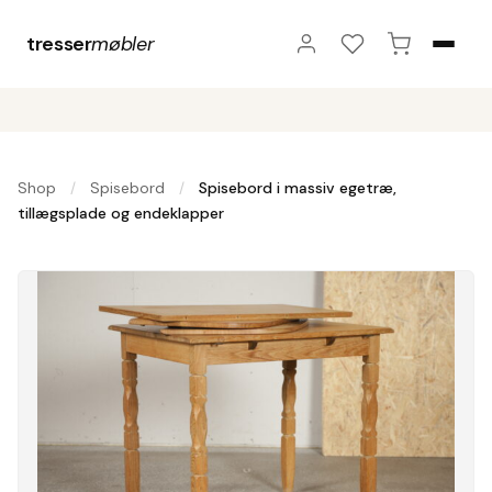
tresser
møbler
Shop
Spisebord
Spisebord i massiv egetræ,
/
/
tillægsplade og endeklapper