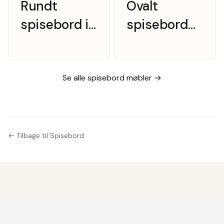
Rundt
Ovalt
spisebord i
spisebord
massiv
m. to
egetræ med
tillægsplader.
to
Skovby
Se alle spisebord møbler →
tillægsplader
Møbelfabrik
← Tilbage til Spisebord