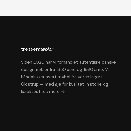
tresser
møbler
Siden 2020 har vi forhandlet autentiske danske
designmøbler fra 1950'erne og 1960'erne. Vi
håndplukker hvert møbel fra vores lager i
Glostrup — med øje for kvalitet, historie og
karakter.
Læs mere →