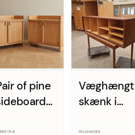
Pair of pine
Væghængt
sideboards
skænk i
with doors,
palisander
Scandinavian
med hylde
YRRETRÆ
PALISANDER