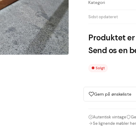
Kategori
Sidst opdateret
Produktet er 
Send os en be
●
Solgt
Gem på ønskeliste
Autentisk vintage
Ge
Se lignende møbler he