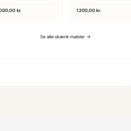
furniture
og skuffer
.000,00
kr.
1.200,00
kr.
manufacturer,
Se alle skænk møbler →
970s, (2).