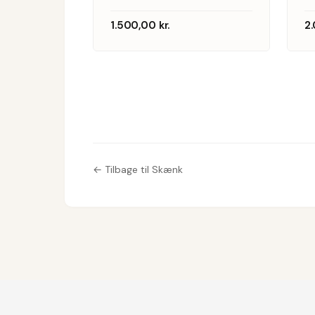
fremstillet
1.500,00
kr.
2
hos Poul
Hundevad.
1
Stemplet.
Danmark,
← Tilbage til Skænk
1970’erne.