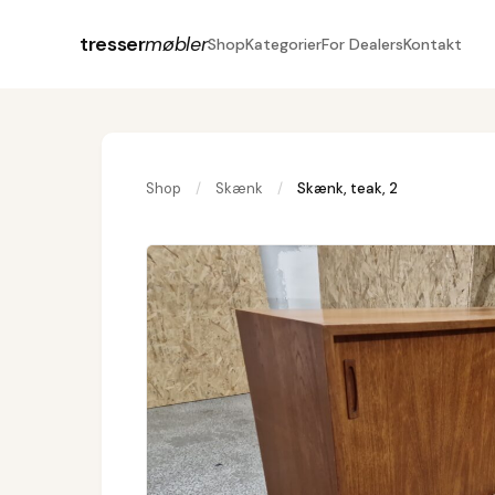
tresser
møbler
Shop
Kategorier
For Dealers
Kontakt
Shop
/
Skænk
/
Skænk, teak, 2