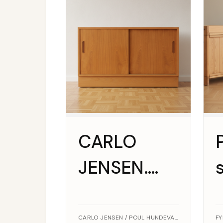
CARLO
JENSEN.
Lav skænk
af teak,
CARLO JENSEN / POUL HUNDEVAD · TEAK
F