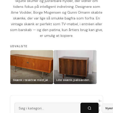
skjulte skuffer og justerbare hylder, der vidner om
tidens fokus på intelligent indretning. Designere som
Arne Vodder, Borge Mogensen og Gunni Omann skabte
skænke, der var lige så smukke bagfra som forfra. En
vintage skænk er perfekt som TV-møbel, i entréen eller
som barskab — og den patina, kun årtiers brug kan give,
er umulig at kopiere.
UDVALGTE
Skænk i teaktræ med jalousilåger, af Wegner model RY-25
Lille skænk, palisander, FM
1–
3
Sorte
/