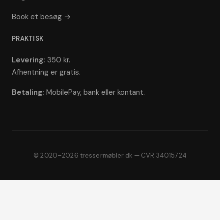
Book et besøg →
PRAKTISK
Levering:
350 kr.
Afhentning er gratis.
Betaling:
MobilePay, bank eller kontant.
© 2020–2026 tressermøbler.dk — CVR 34015724