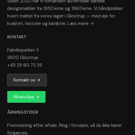
Siden 2020 har vi forhandlet autentiske danske
designmøbler fra 1950'erne og 1960'erne. Vi håndplukker
hvert møbel fra vores lager i Glostrup — med øje for
kvalitet, historie og karakter.
Læs mere →
KONTAKT
Fabriksparken 3
2600 Glostrup
+45 29 80 72 39
Kontakt os →
WhatsApp →
ÅBNINGSTIDER
Fremvisning efter aftale. Ring i forvejen, så du ikke kører
forgæves.