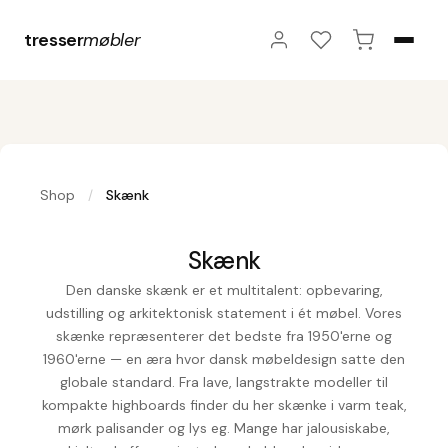
tresser
møbler
Shop
Skænk
/
Skænk
Den danske skænk er et multitalent: opbevaring,
udstilling og arkitektonisk statement i ét møbel. Vores
skænke repræsenterer det bedste fra 1950'erne og
1960'erne — en æra hvor dansk møbeldesign satte den
globale standard. Fra lave, langstrakte modeller til
kompakte highboards finder du her skænke i varm teak,
mørk palisander og lys eg. Mange har jalousiskabe,