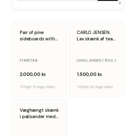
3
5
5
Pair of pine
CARLO JENSEN.
sideboards with
Lav skænk af teak,
doors,
fremstillet hos
Scandinavian
Poul Hundevad.
furniture
Stemplet.
FYRRETRÆ
CARLO JENSEN / POUL HUNDEVAD ·
manufacturer,
Danmark,
1970s, (2).
1970&#8217;erne.
2.000,00
kr.
1.500,00
kr.
Tilføjet 13 dage siden
Tilføjet 26 dage siden
5
Væghængt skænk
i palisander med
hylder og skuffer