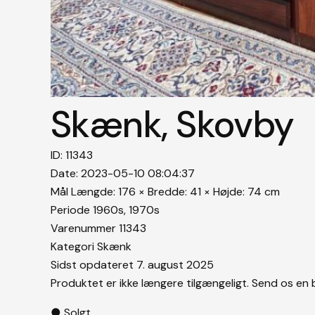
Skænk, Skovby
ID: 11343
Date: 2023-05-10 08:04:37
Mål
Længde: 176 × Bredde: 41 × Højde: 74 cm
Periode
1960s
,
1970s
Varenummer
11343
Kategori
Skænk
Sidst opdateret
7. august 2025
Produktet er ikke længere tilgængeligt. Send os en 
●
Solgt