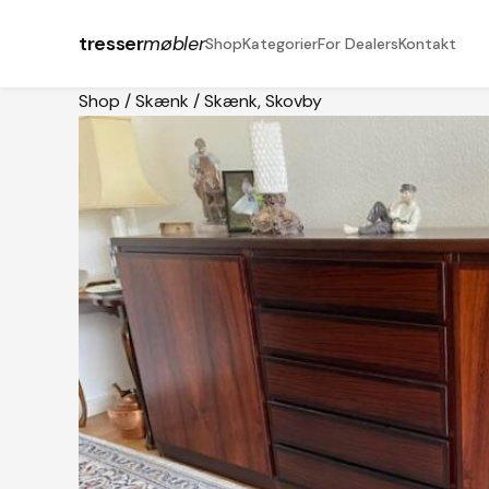
tresser
møbler
Shop
Kategorier
For Dealers
Kontakt
Shop
/
Skænk
/
Skænk, Skovby