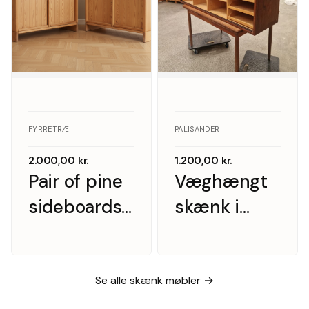
FYRRETRÆ
PALISANDER
2.000,00
kr.
1.200,00
kr.
Pair of pine
Væghængt
sideboards
skænk i
with doors,
palisander
Scandinavian
med hylder
furniture
og skuffer
Se alle skænk møbler →