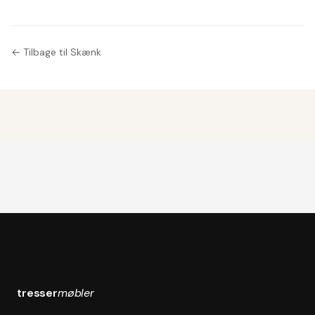
manufacturer,
1970s, (2).
← Tilbage til Skænk
tresser
møbler