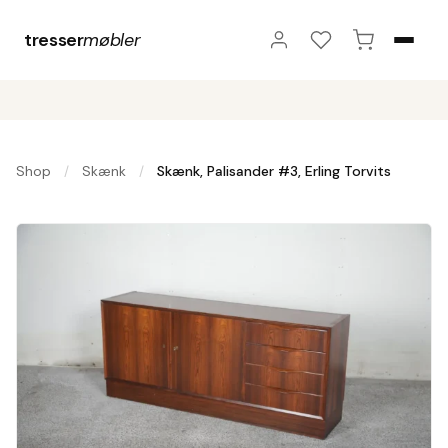
tresser
møbler
Shop
Skænk
Skænk, Palisander #3, Erling Torvits
/
/