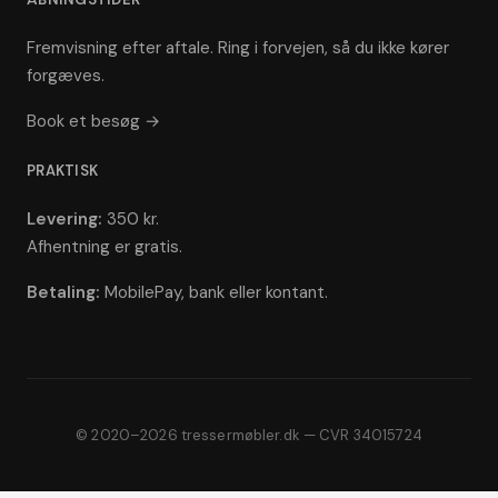
Fremvisning efter aftale. Ring i forvejen, så du ikke kører
forgæves.
Book et besøg →
PRAKTISK
Levering:
350 kr.
Afhentning er gratis.
Betaling:
MobilePay, bank eller kontant.
© 2020–2026 tressermøbler.dk — CVR 34015724