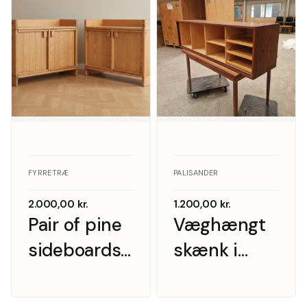
FYRRETRÆ
PALISANDER
2.000,00
kr.
1.200,00
kr.
Pair of pine
Væghængt
sideboards
skænk i
with doors,
palisander
Scandinavian
med hylder