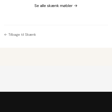
furniture
og skuffer
Se alle skænk møbler →
manufacturer,
1970s, (2).
← Tilbage til Skænk