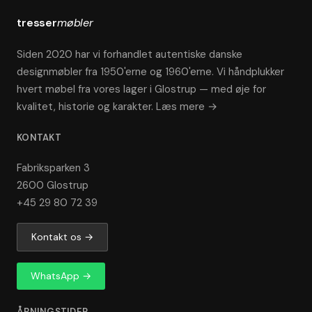
tresser
møbler
Siden 2020 har vi forhandlet autentiske danske
designmøbler fra 1950'erne og 1960'erne. Vi håndplukker
hvert møbel fra vores lager i Glostrup — med øje for
kvalitet, historie og karakter.
Læs mere →
KONTAKT
Fabriksparken 3
2600 Glostrup
+45 29 80 72 39
Kontakt os →
WhatsApp →
ÅBNINGSTIDER