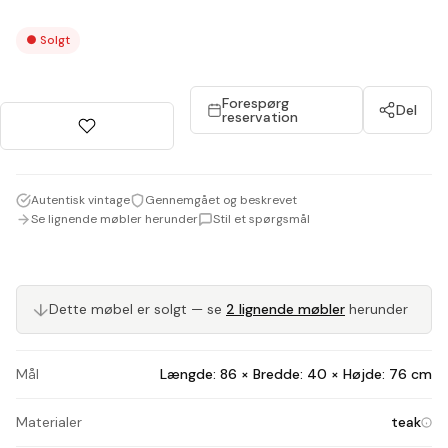
●
Solgt
Forespørg
Del
reservation
Autentisk vintage
Gennemgået og beskrevet
Se lignende møbler herunder
Stil et spørgsmål
↓
Dette møbel er solgt — se
2 lignende møbler
herunder
Mål
Længde: 86 × Bredde: 40 × Højde: 76 cm
Materialer
teak