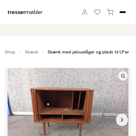
tresser
møbler
Shop
Skænk
Skænk med jalousilåger og plads til LP’er
/
/