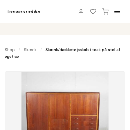
tresser
møbler
Shop
Skænk
Skænk/dækketøjsskab i teak på stel af
/
/
egetræ