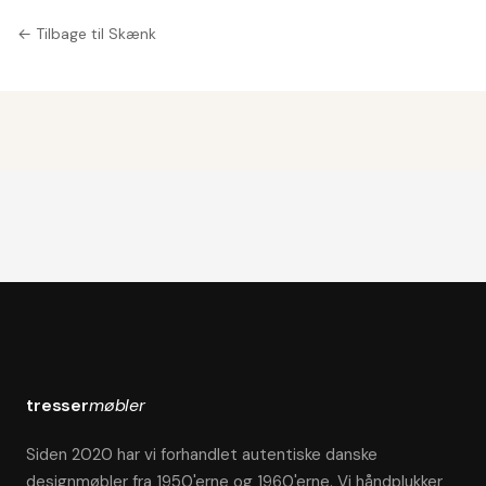
← Tilbage til Skænk
tresser
møbler
Siden 2020 har vi forhandlet autentiske danske
designmøbler fra 1950'erne og 1960'erne. Vi håndplukker