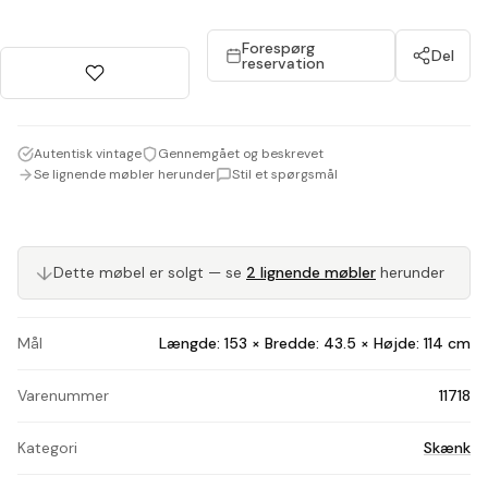
Forespørg
Del
reservation
Autentisk vintage
Gennemgået og beskrevet
Se lignende møbler herunder
Stil et spørgsmål
↓
Dette møbel er solgt — se
2 lignende møbler
herunder
Mål
Længde: 153 × Bredde: 43.5 × Højde: 114 cm
Varenummer
11718
Kategori
Skænk