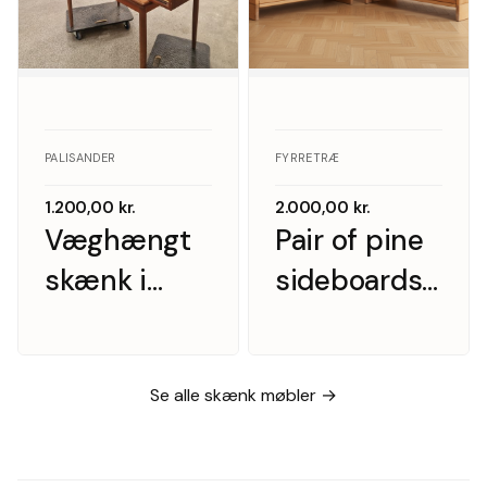
PALISANDER
FYRRETRÆ
1.200,00
kr.
2.000,00
kr.
Væghængt
Pair of pine
skænk i
sideboards
palisander
with doors,
med hylder
Scandinavian
og skuffer
furniture
Se alle skænk møbler →
manufacturer,
1970s, (2).