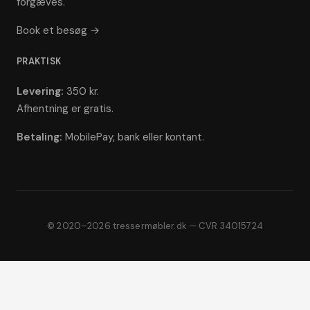
forgæves.
Book et besøg →
PRAKTISK
Levering:
350 kr.
Afhentning er gratis.
Betaling:
MobilePay, bank eller kontant.
© 2020–2026 tressermøbler.dk — CVR 34015724