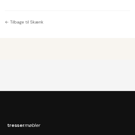
manufacturer,
1970s, (2).
← Tilbage til Skænk
tresser
møbler