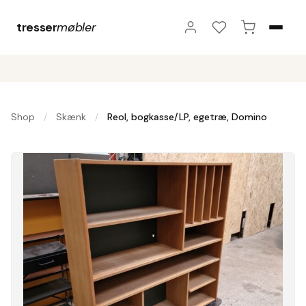
tresser
møbler
Shop
Skænk
Reol, bogkasse/LP, egetræ, Domino
/
/