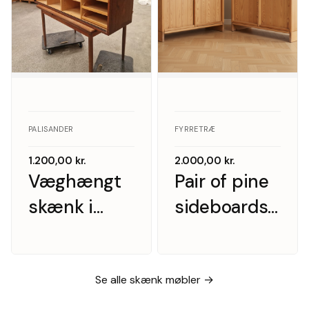
PALISANDER
FYRRETRÆ
1.200,00
kr.
2.000,00
kr.
Væghængt
Pair of pine
skænk i
sideboards
palisander
with doors,
med hylder
Scandinavian
og skuffer
furniture
Se alle skænk møbler →