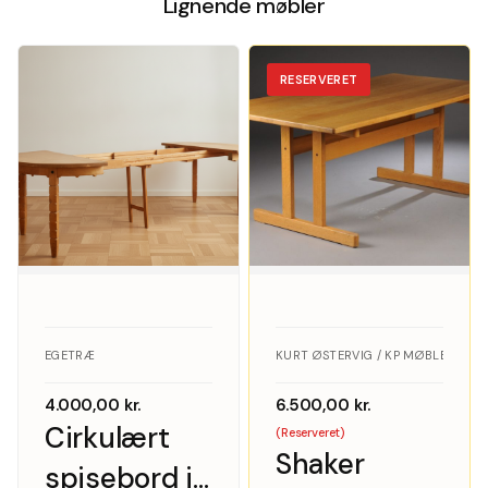
Lignende møbler
RESERVERET
EGETRÆ
KURT ØSTERVIG / KP MØBLER · EG
4.000,00
kr.
6.500,00
kr.
Cirkulært
(Reserveret)
Shaker
spisebord i