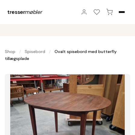
tresser
møbler
Shop
Spisebord
Ovalt spisebord med butterfly
/
/
tillægsplade