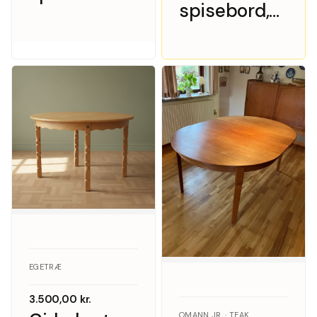
spisebord,
eg med tre
massiv
tillægsplader,
egetræ, Kurt
Danmark
Østervig
1960/70’erne
EGETRÆ
3.500,00
kr.
OMANN JR. · TEAK