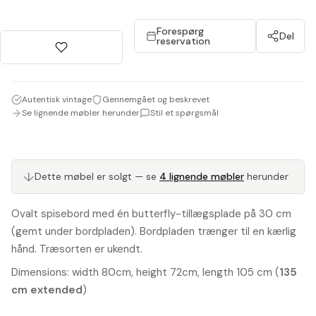
Forespørg
Del
reservation
Autentisk vintage
Gennemgået og beskrevet
Se lignende møbler herunder
Stil et spørgsmål
↓
Dette møbel er solgt — se
4 lignende møbler
herunder
Ovalt spisebord med én butterfly-tillægsplade på 30 cm
(gemt under bordpladen). Bordpladen trænger til en kærlig
hånd. Træsorten er ukendt.
Dimensions: width 80cm, height 72cm, length 105 cm (
135
cm extended
)