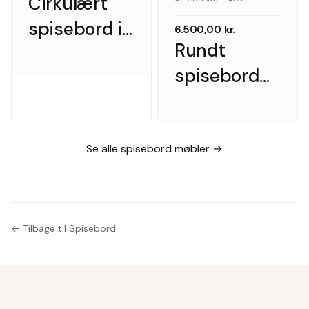
Cirkulært
spisebord i
6.500,00
kr.
Rundt
massiv eg
spisebord
med
med 4
tillægsplade
tillægsplader,
teak
Se alle spisebord møbler →
← Tilbage til Spisebord