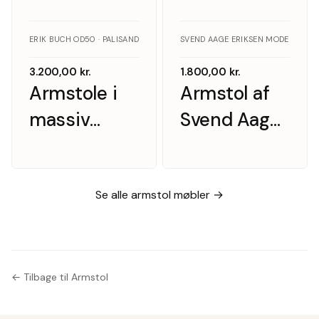
ERIK BUCH OD50 · PALISANDER
SVEND AAGE ERIKSEN MODEL GM11 
3.200,00
kr.
1.800,00
kr.
Armstole i
Armstol af
massiv
Svend Aage
palisander,
Eriksen
Erik Buch
model GM11
OD50 (2)
Se alle armstol møbler →
← Tilbage til Armstol