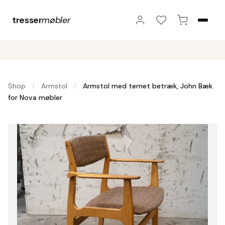
tresser
møbler
Shop
Armstol
Armstol med ternet betræk, John Bæk
/
/
for Nova møbler