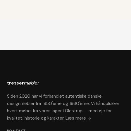
tresser
møbler
Siden 2020 har vi forhandlet autentiske danske
designmøbler fra 1950'erne og 1960'erne. Vi håndplukker
hvert møbel fra vores lager i Glostrup — med øje for
kvalitet, historie og karakter.
Læs mere →