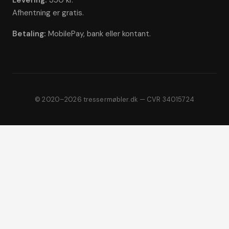
Levering:
350 kr.
Afhentning er gratis.
Betaling:
MobilePay, bank eller kontant.
© 2020–2026 tressermøbler.dk — CVR 34015724