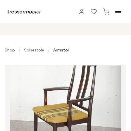
tresser
møbler
Shop
Spisestole
Armstol
/
/