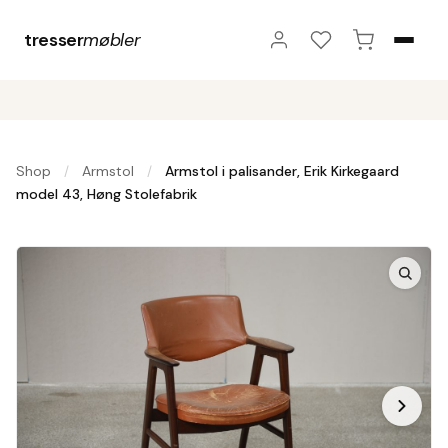
tresser
møbler
Shop
Armstol
Armstol i palisander, Erik Kirkegaard
/
/
model 43, Høng Stolefabrik