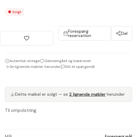
●
Solgt
Forespørg
Del
reservation
Autentisk vintage
Gennemgået og beskrevet
Se lignende møbler herunder
Stil et spørgsmål
↓
Dette møbel er solgt — se
2 lignende møbler
herunder
Til ompolstring.
Mål
Forespørg mål