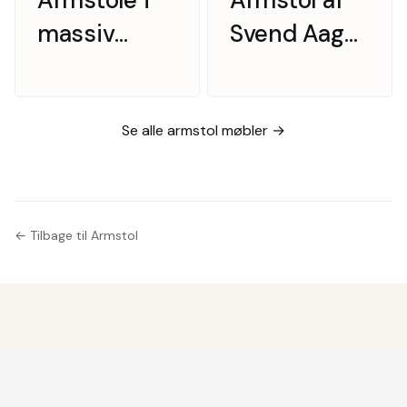
Armstole i
Armstol af
massiv
Svend Aage
palisander,
Eriksen
Erik Buch
model GM11
OD50 (2)
Se alle armstol møbler →
← Tilbage til Armstol