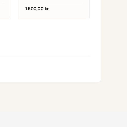
1940-50
1.500,00
kr.