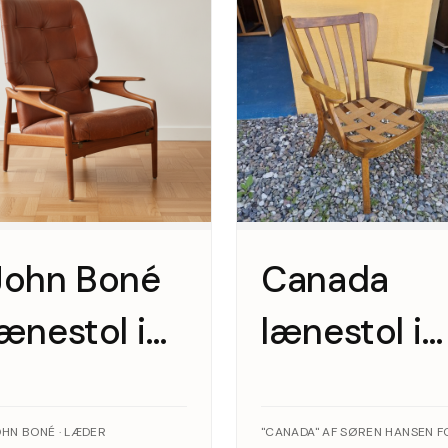
John Boné
Canada
lænestol i
lænestol i
teak og
lakeret bøg
læder,
Fritz
HN BONÉ · LÆDER