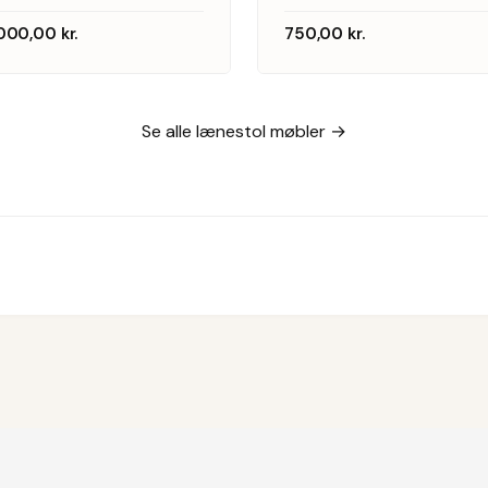
1960’erne
Hansen,
.000,00
kr.
750,00
kr.
1940’erne
Se alle lænestol møbler →