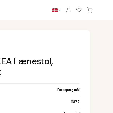
KEA Lænestol,
t
Forespørg mål
11877