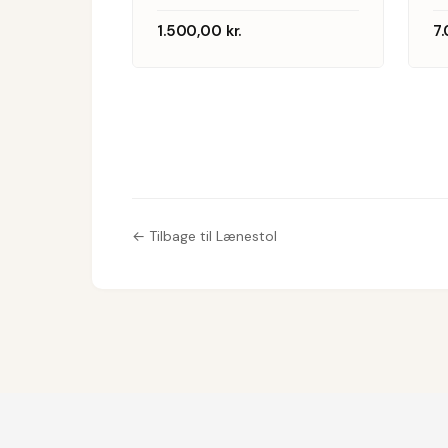
Et par
1.500,00
kr.
7
højryggede
lænestole
af egetræ,
model 2258
← Tilbage til Lænestol
(2).