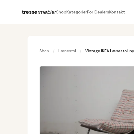
tresser
møbler
Shop
Kategorier
For Dealers
Kontakt
Shop
/
Lænestol
/
Vintage IKEA Lænestol, ny