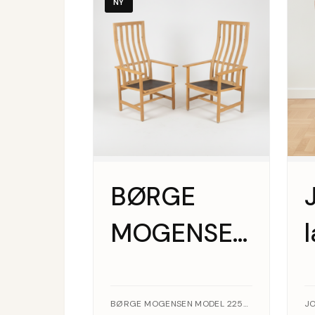
NY
BØRGE
MOGENSEN.
Frederericia
Stolefabrik.
BØRGE MOGENSEN MODEL 2258, FREDERICIA STOLEFABRIK · EGETRÆ
JO