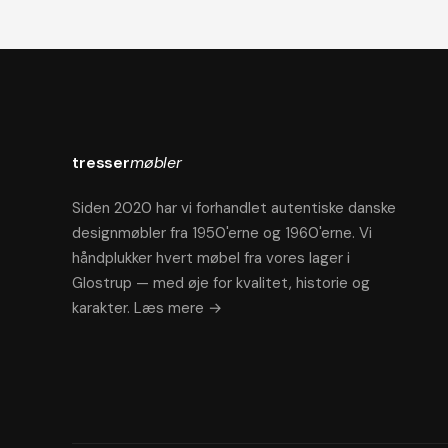
tresser
møbler
Siden 2020 har vi forhandlet autentiske danske
designmøbler fra 1950'erne og 1960'erne. Vi
håndplukker hvert møbel fra vores lager i
Glostrup — med øje for kvalitet, historie og
karakter.
Læs mere →