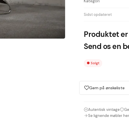
Kategori
Sidst opdateret
Produktet er 
Send os en be
●
Solgt
Gem på ønskeliste
Autentisk vintage
Ge
Se lignende møbler he