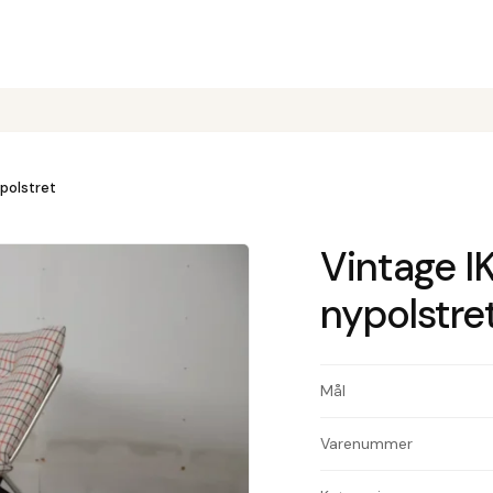
polstret
Vintage I
nypolstre
Mål
Varenummer