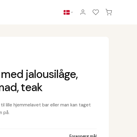
med jalousilåge,
ad, teak
til lille hjemmelavet bar eller man kan taget
n på.
Forespørg mål