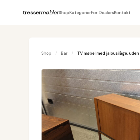
tresser
møbler
Shop
Kategorier
For Dealers
Kontakt
Shop
/
Bar
/
TV møbel med jalousilåge, uden