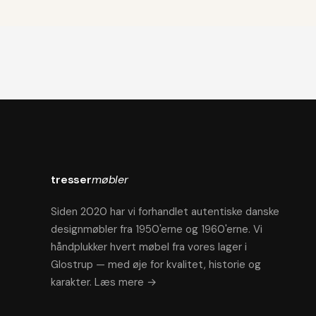
tresser
møbler
Siden 2020 har vi forhandlet autentiske danske
designmøbler fra 1950'erne og 1960'erne. Vi
håndplukker hvert møbel fra vores lager i
Glostrup — med øje for kvalitet, historie og
karakter.
Læs mere →