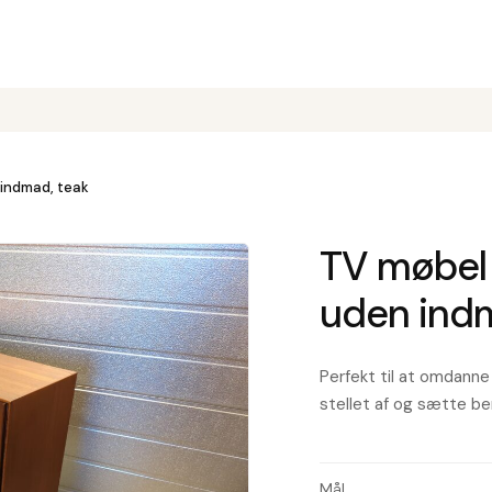
 indmad, teak
TV møbel 
uden indm
Perfekt til at omdanne 
stellet af og sætte be
Mål