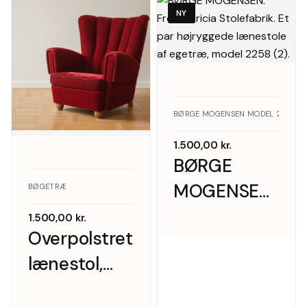
NY
BØRGE MOGENSEN MODEL 2258, FR
1.500,00
kr.
BØRGE
MOGENSEN.
BØGETRÆ
Frederericia
1.500,00
kr.
Overpolstret
Stolefabrik.
lænestol,
Et par
bøg og
højryggede