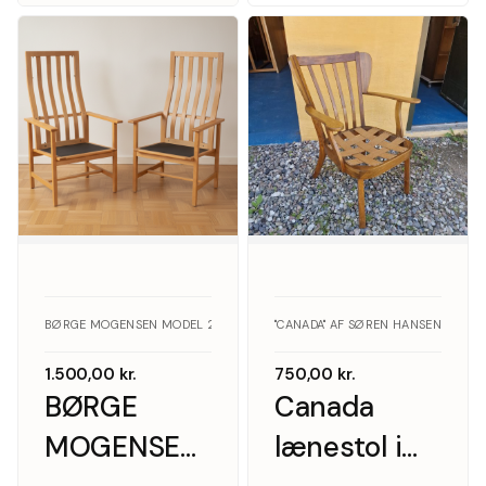
velour,
lænestole af
1940-50
egetræ,
model 2258
(2).
BØRGE MOGENSEN MODEL 2258, FREDERICIA STOLEFABRIK · EGETRÆ
"CANADA" AF SØREN HANSEN FOR F
1.500,00
kr.
750,00
kr.
BØRGE
Canada
MOGENSEN.
lænestol i