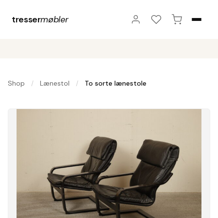
tresser
møbler
Shop
Lænestol
To sorte lænestole
/
/