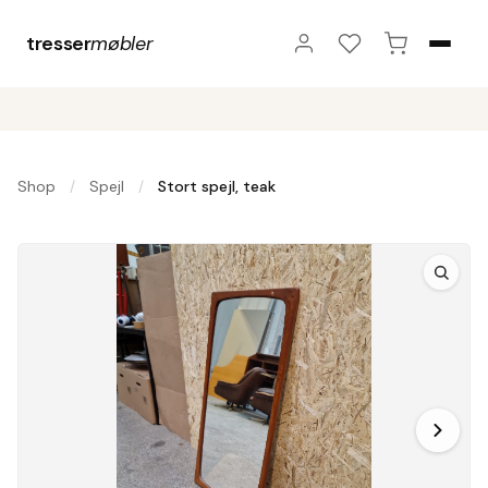
tresser
møbler
Shop
Spejl
Stort spejl, teak
/
/