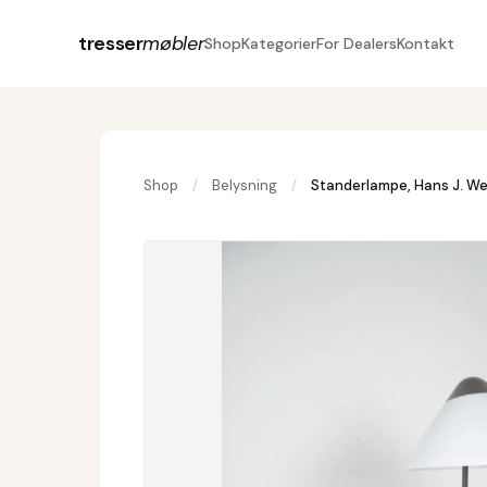
tresser
møbler
Shop
Kategorier
For Dealers
Kontakt
Shop
/
Belysning
/
Standerlampe, Hans J. W