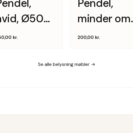
Pendel,
Pendel,
hvid, Ø50
minder om
cm
PH5
50,00
kr.
200,00
kr.
Se alle belysning møbler →