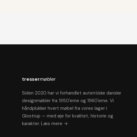
tresser
møbler
Siden 2020 har vi forhandlet autentiske danske
designmøbler fra 1950'erne og 1960'erne. Vi
håndplukker hvert møbel fra vores lager i
Glostrup — med øje for kvalitet, historie og
karakter.
Læs mere →