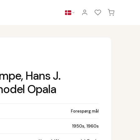
mpe, Hans J.
model Opala
Forespørg mål
1950s
,
1960s