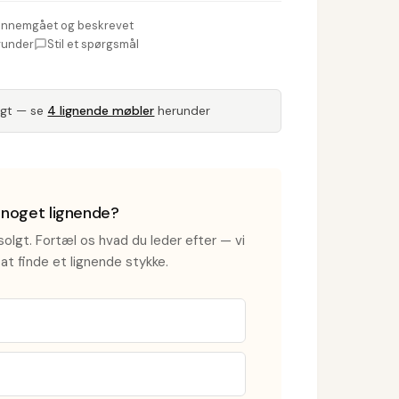
nnemgået og beskrevet
runder
Stil et spørgsmål
lgt — se
4 lignende møbler
herunder
i noget lignende?
olgt. Fortæl os hvad du leder efter — vi
at finde et lignende stykke.