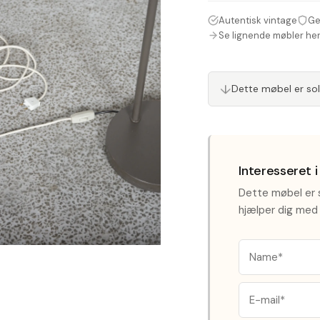
Autentisk vintage
Ge
Se lignende møbler he
Dette møbel er so
↓
Interesseret 
Dette møbel er s
hjælper dig med 