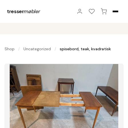
tresser
møbler
Shop
Uncategorized
spisebord, teak, kvadratisk
/
/