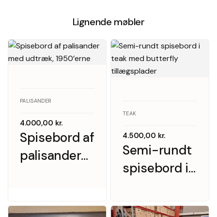
Lignende møbler
PALISANDER
TEAK
4.000,00
kr.
Spisebord af
4.500,00
kr.
Semi-rundt
palisander
spisebord i
med
teak med
udtræk,
butterfly
1950’erne