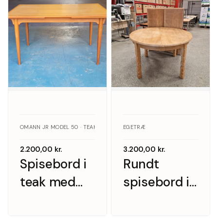
tillægsplader
OMANN JR MODEL 50 · TEAK
EGETRÆ
2.200,00
kr.
3.200,00
kr.
Spisebord i
Rundt
teak med
spisebord i
hollandsk
massiv