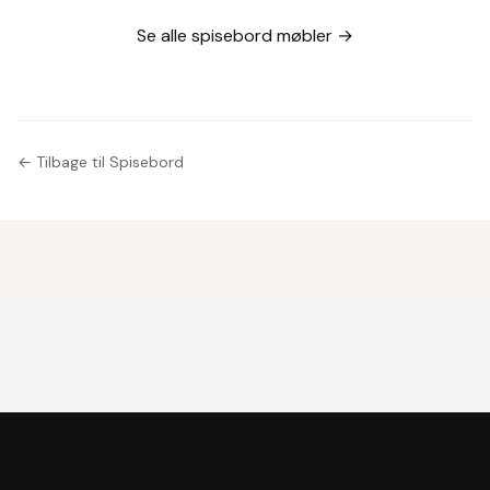
udtræk,
egetræ med
Omann Jr
to
Se alle spisebord møbler →
model 50
tillægsplader
← Tilbage til Spisebord