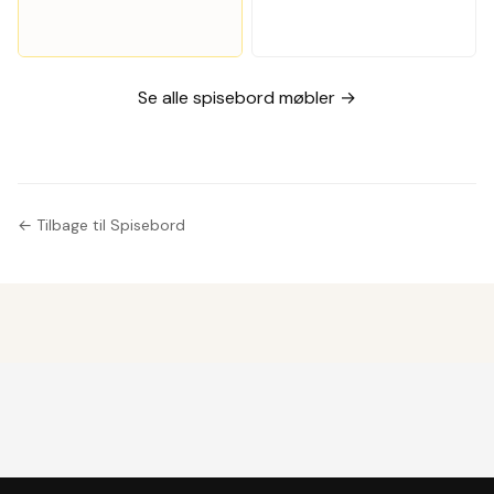
massiv
egetræ, Kurt
Østervig
Se alle spisebord møbler →
← Tilbage til Spisebord