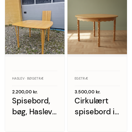
HASLEV · BØGETRÆ
EGETRÆ
2.200,00
kr.
3.500,00
kr.
Spisebord,
Cirkulært
bøg, Haslev,
spisebord i
1
massiv eg