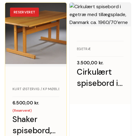
tillægsplade
med
tillægsplade
RESERVERET
EGETRÆ
3.500,00
kr.
Cirkulært
spisebord i
KURT ØSTERVIG / KP MØBLER · EGETRÆ
egetræ med
6.500,00
kr.
tillægsplade,
(Reserveret)
Danmark ca.
Shaker
1960/70’erne
spisebord,