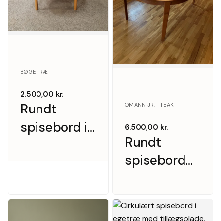
BØGETRÆ
2.500,00
kr.
Rundt
OMANN JR. · TEAK
spisebord i
6.500,00
kr.
Rundt
massiv
spisebord
bøgetræ
med 4
med
tillægsplader,
tillægsplader
teak