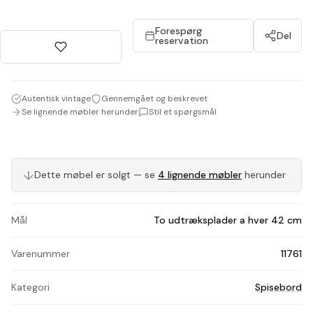
Forespørg
Del
reservation
Autentisk vintage
Gennemgået og beskrevet
Se lignende møbler herunder
Stil et spørgsmål
↓
Dette møbel er solgt — se
4 lignende møbler
herunder
Mål
To udtræksplader a hver 42 cm
Varenummer
11761
Kategori
Spisebord