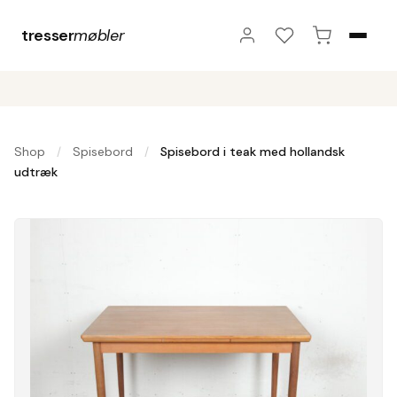
tresser
møbler
Shop
Spisebord
Spisebord i teak med hollandsk
/
/
udtræk