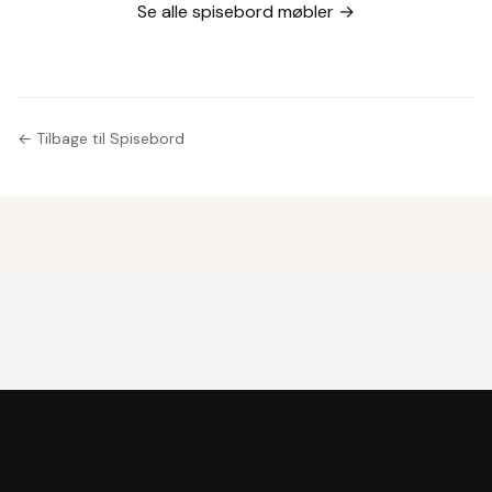
tillægsplade
Se alle spisebord møbler →
← Tilbage til Spisebord