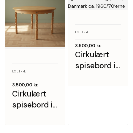
EGETRÆ
3.500,00
kr.
Cirkulært
spisebord i
EGETRÆ
egetræ med
3.500,00
kr.
tillægsplade,
Cirkulært
Danmark ca.
spisebord i
1960/70’erne
massiv eg
med