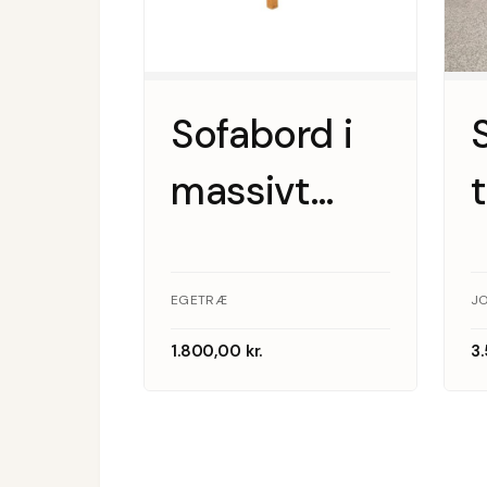
Sofabord i
massivt
egetræ,
1970’erne
EGETRÆ
JO
1.800,00
kr.
3