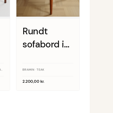
Rundt
sofabord i
teak,
Bramin
ILLUM WIKKELSØ / CFC SILKEBORG · PALISANDER
BRAMIN · TEAK
2.200,00
kr.