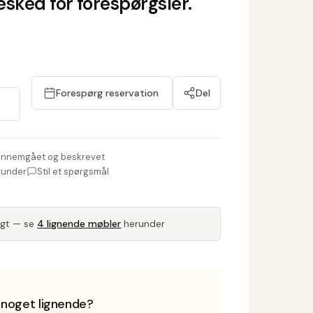
sked for forespørgsler.
Forespørg reservation
Del
nnemgået og beskrevet
runder
Stil et spørgsmål
lgt — se
4 lignende møbler
herunder
i noget lignende?