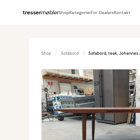
tresser
møbler
Shop
Kategorier
For Dealers
Kontakt
Shop
/
Sofabord
/
Sofabord, teak, Johannes