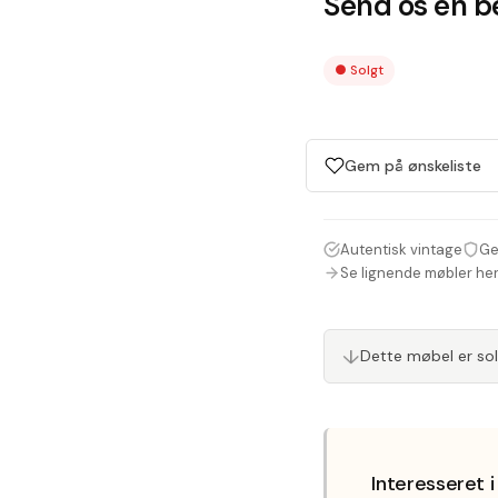
Send os en be
●
Solgt
Gem på ønskeliste
Autentisk vintage
Ge
Se lignende møbler he
↓
Dette møbel er so
Interesseret 