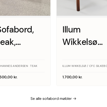
Sofabord,
Illum
teak,
Wikkelsø
Johannes
sofabord i
Andersen
palisander,
HANNES ANDERSEN · TEAK
CFC
.500,00
kr.
1.700,00
kr.
Silkeborg
Se alle sofabord møbler →