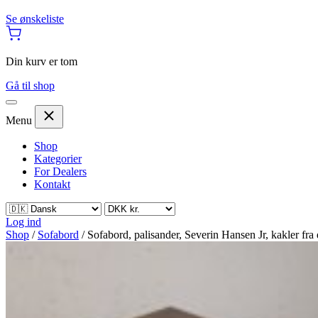
Se ønskeliste
Din kurv er tom
Gå til shop
Menu
Shop
Kategorier
For Dealers
Kontakt
Log ind
Shop
/
Sofabord
/
Sofabord, palisander, Severin Hansen Jr, kakler fr