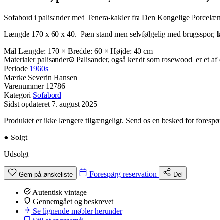
Sofabord i palisander med Tenera-kakler fra Den Kongelige Porcelæn
Længde 170 x 60 x 40. Pæn stand men selvfølgelig med brugsspor,
l
Mål
Længde: 170 × Bredde: 60 × Højde: 40 cm
Materialer
palisander
Palisander, også kendt som rosewood, er et af 
Periode
1960s
Mærke
Severin Hansen
Varenummer
12786
Kategori
Sofabord
Sidst opdateret
7. august 2025
Produktet er ikke længere tilgængeligt. Send os en besked for forespør
●
Solgt
Udsolgt
Forespørg reservation
Gem på ønskeliste
Del
Autentisk vintage
Gennemgået og beskrevet
Se lignende møbler herunder