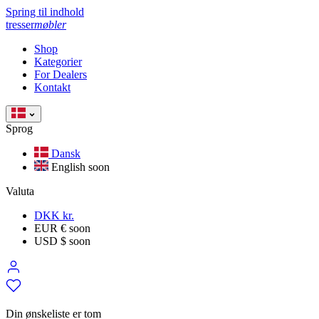
Spring til indhold
tresser
møbler
Shop
Kategorier
For Dealers
Kontakt
Sprog
Dansk
English
soon
Valuta
DKK kr.
EUR €
soon
USD $
soon
Din ønskeliste er tom