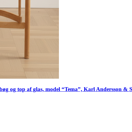
 og top af glas, model “Tema”, Karl Andersson & Sön