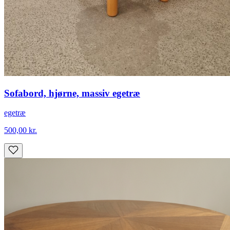
Sofabord, hjørne, massiv egetræ
egetræ
500,00
kr.