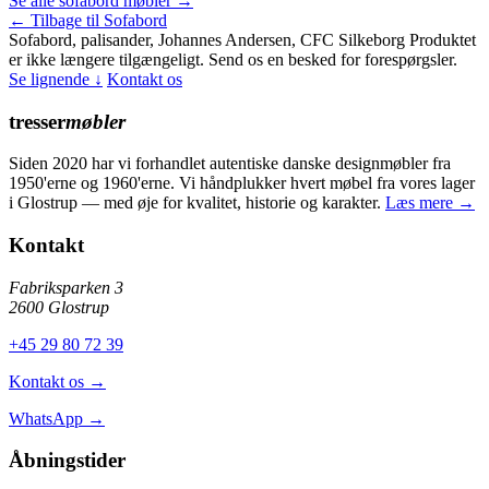
Se alle sofabord møbler →
← Tilbage til Sofabord
Sofabord, palisander, Johannes Andersen, CFC Silkeborg
Produktet
er ikke længere tilgængeligt. Send os en besked for forespørgsler.
Se lignende ↓
Kontakt os
tresser
møbler
Siden 2020 har vi forhandlet autentiske danske designmøbler fra
1950'erne og 1960'erne. Vi håndplukker hvert møbel fra vores lager
i Glostrup — med øje for kvalitet, historie og karakter.
Læs mere →
Kontakt
Fabriksparken 3
2600 Glostrup
+45 29 80 72 39
Kontakt os →
WhatsApp →
Åbningstider