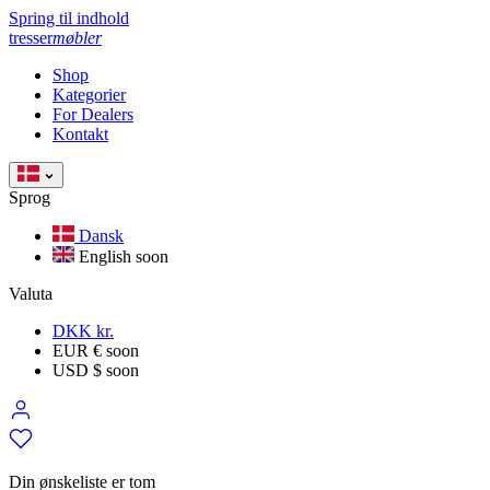
Spring til indhold
tresser
møbler
Shop
Kategorier
For Dealers
Kontakt
Sprog
Dansk
English
soon
Valuta
DKK kr.
EUR €
soon
USD $
soon
Din ønskeliste er tom