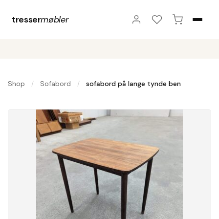
tresser
møbler
Shop
Sofabord
sofabord på lange tynde ben
/
/