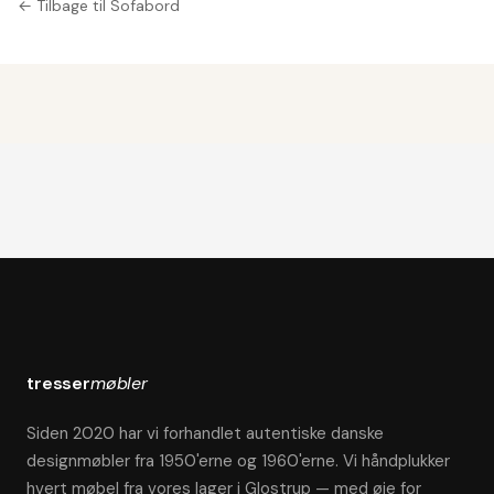
← Tilbage til Sofabord
tresser
møbler
Siden 2020 har vi forhandlet autentiske danske
designmøbler fra 1950'erne og 1960'erne. Vi håndplukker
hvert møbel fra vores lager i Glostrup — med øje for