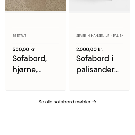
EGETRÆ
SEVERIN HANSEN JR. · PALISANDER
500,00
kr.
2.000,00
kr.
Sofabord,
Sofabord i
hjørne,
palisander
massiv
med Royal
egetræ
Copenhagen
fliser,
Se alle sofabord møbler →
Severin
Hansen Jr.