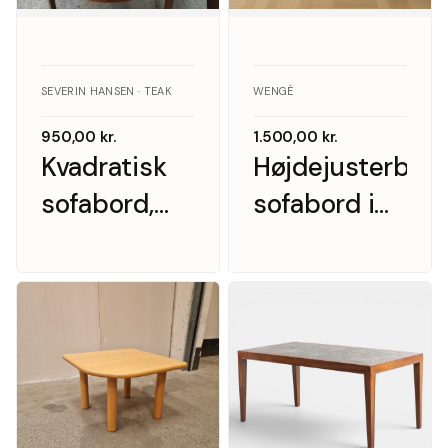
SEVERIN HANSEN · TEAK
WENGÉ
950,00
kr.
1.500,00
kr.
Kvadratisk
Højdejusterbart
sofabord,
sofabord i
Severin
wengé og
Hansen
kork,
Danmark ca.
1970’erne