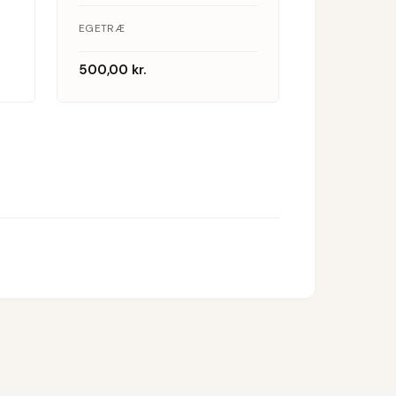
egetræ
EGETRÆ
500,00
kr.