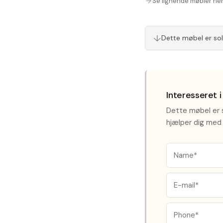
Se lignende møbler he
↓
Dette møbel er so
Interesseret 
Dette møbel er s
hjælper dig med 