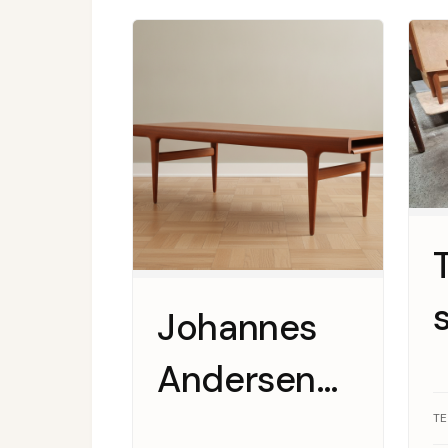
Johannes
Andersen
sofabord i
T