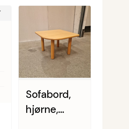
Sofabord,
hjørne,
massiv