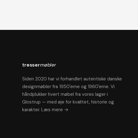
tresser
møbler
Siden 2020 har vi forhandlet autentiske danske
designmøbler fra 1950'erne og 1960'erne. Vi
håndplukker hvert møbel fra vores lager i
Glostrup — med øje for kvalitet, historie og
karakter.
Læs mere →