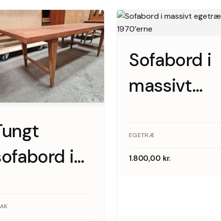
Sofabord i
massivt
egetræ,
Tungt
1970’erne
EGETRÆ
sofabord i
1.800,00
kr.
teak
EAK