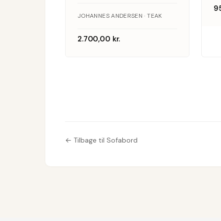
9
teak, Uldum
JOHANNES ANDERSEN · TEAK
Møbelfabrik
2.700,00
kr.
← Tilbage til Sofabord