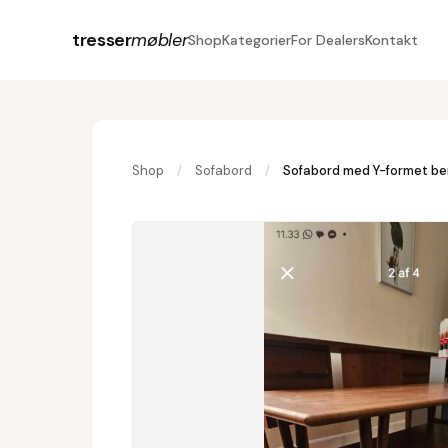
tresser
møbler
Shop
Kategorier
For Dealers
Kontakt
Shop
/
Sofabord
/
Sofabord med Y-formet be