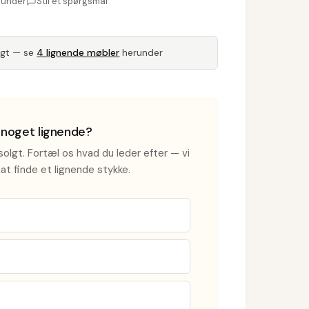
runder
Stil et spørgsmål
lgt — se
4 lignende møbler
herunder
i noget lignende?
olgt. Fortæl os hvad du leder efter — vi
at finde et lignende stykke.