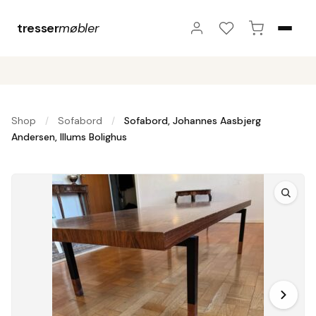
tresser
møbler
Shop
Sofabord
Sofabord, Johannes Aasbjerg
/
/
Andersen, Illums Bolighus