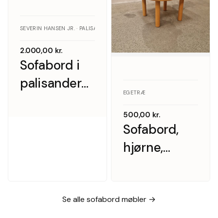
SEVERIN HANSEN JR. · PALISANDER
2.000,00
kr.
Sofabord i
palisander
EGETRÆ
med Royal
500,00
kr.
Copenhagen
Sofabord,
fliser,
hjørne,
Severin
massiv
Hansen Jr.
egetræ
Se alle sofabord møbler →