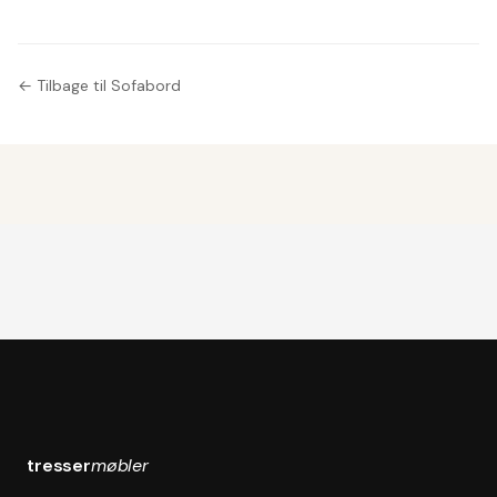
← Tilbage til Sofabord
tresser
møbler