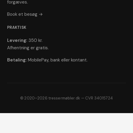
forgæves.
Book et besøg →
PRAKTISK
Levering:
350 kr.
Afhentning er gratis.
Betaling:
MobilePay, bank eller kontant.
© 2020–2026 tressermøbler.dk — CVR 34015724