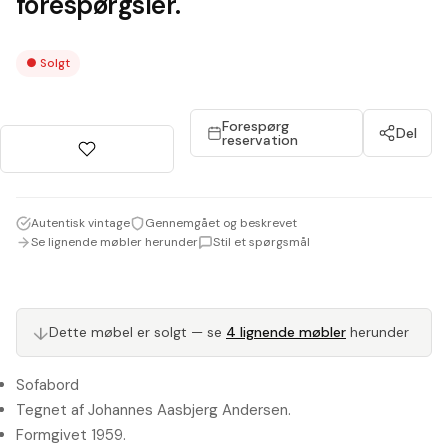
forespørgsler.
●
Solgt
Forespørg
Del
reservation
Autentisk vintage
Gennemgået og beskrevet
Se lignende møbler herunder
Stil et spørgsmål
Dette møbel er solgt — se
4 lignende møbler
herunder
↓
Sofabord
Tegnet af Johannes Aasbjerg Andersen.
Formgivet 1959.