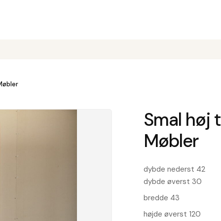
Møbler
Smal høj t
Møbler
dybde nederst 42
dybde øverst 30
bredde 43
højde øverst 120