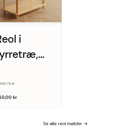
eol i
fyrretræ,
1970’erne
YRRETRÆ
50,00
kr.
Se alle reol møbler →