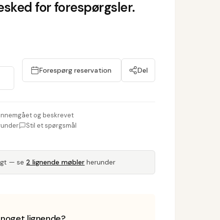
sked for forespørgsler.
Forespørg reservation
Del
nnemgået og beskrevet
runder
Stil et spørgsmål
lgt — se
2 lignende møbler
herunder
i noget lignende?