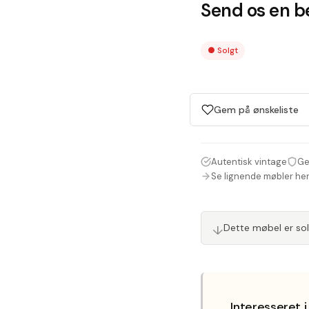
Send os en be
●
Solgt
Gem på ønskeliste
Autentisk vintage
Ge
Se lignende møbler he
↓
Dette møbel er so
Interesseret 