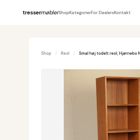
tresser
møbler
Shop
Kategorier
For Dealers
Kontakt
Shop
/
Reol
/
Smal høj todelt reol, Hjørnebo 