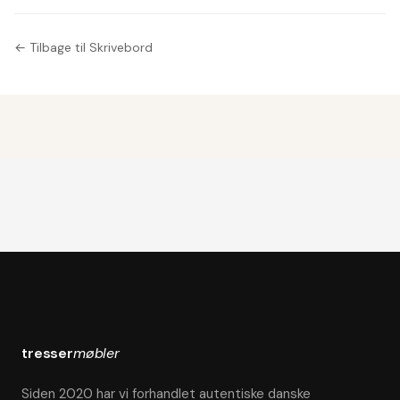
← Tilbage til Skrivebord
tresser
møbler
Siden 2020 har vi forhandlet autentiske danske