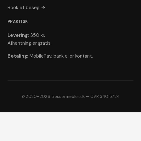
Book et besøg →
PRAKTISK
Levering:
350 kr.
Afhentning er gratis.
Betaling:
MobilePay, bank eller kontant.
© 2020–2026 tressermøbler.dk — CVR 34015724