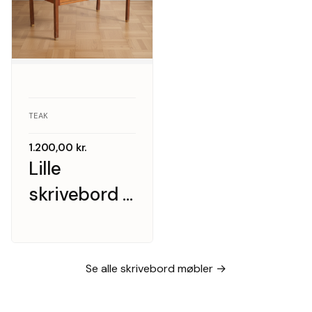
TEAK
1.200,00
kr.
Lille
skrivebord i
teakfinér,
1960’erne
Se alle skrivebord møbler →