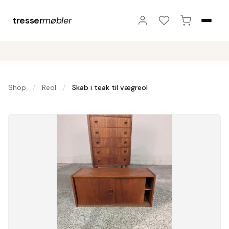
tresser
møbler
Shop
Reol
Skab i teak til vægreol
/
/