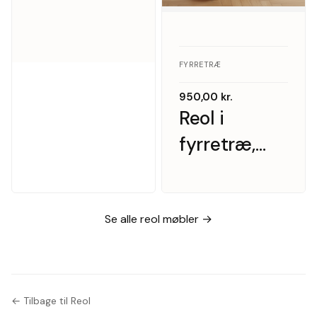
FYRRETRÆ
950,00
kr.
Reol i
fyrretræ,
1970’erne
Se alle reol møbler →
← Tilbage til Reol