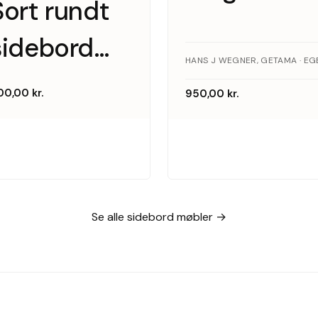
Sort rundt
sideborde i
sidebord
egetræ,
med
Getama
00,00
kr.
950,00
kr.
glasplade
Se alle sidebord møbler →