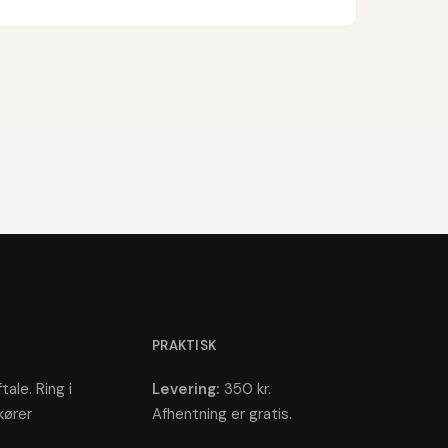
PRAKTISK
tale. Ring i
Levering:
350 kr.
kører
Afhentning er gratis.