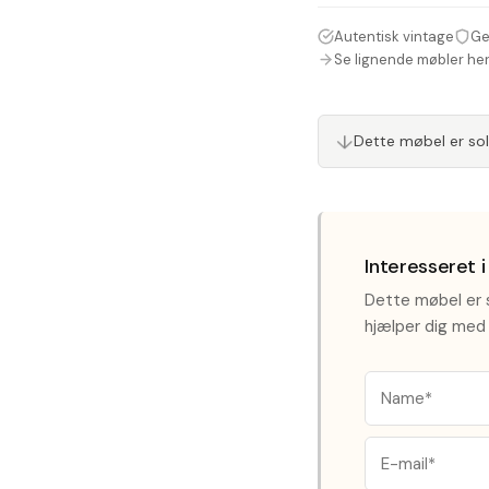
Autentisk vintage
Ge
Se lignende møbler he
Dette møbel er so
↓
Interesseret 
Dette møbel er s
hjælper dig med 