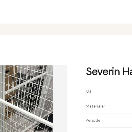
2
Severin H
Mål
Materialer
Periode