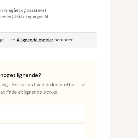
nnemgået og beskrevet
runder
Stil et spørgsmål
lgt — se
4 lignende møbler
herunder
i noget lignende?
olgt. Fortæl os hvad du leder efter — vi
at finde et lignende stykke.