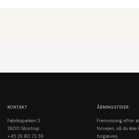
KONTAKT
ÅBNINGSTIDER
Fabriksparken 3
Fremvisning efter af
2600 Glostrup
forvejen, så du ikke 
+45 29 80 72 39
forgæves.