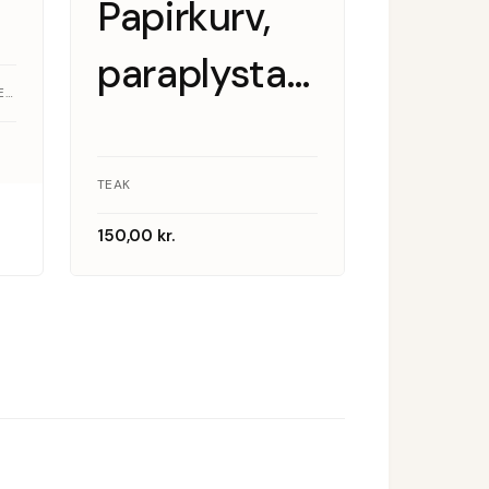
Papirkurv,
paraplystativ,
HANS J WEGNER, GETAMA · EGETRÆ
teak
TEAK
150,00
kr.