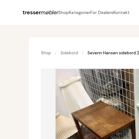
tresser
møbler
Shop
Kategorier
For Dealers
Kontakt
Shop
/
Sidebord
/
Severin Hansen sidebord 