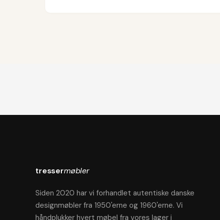
tresser
møbler
Siden 2020 har vi forhandlet autentiske danske
designmøbler fra 1950'erne og 1960'erne. Vi
håndplukker hvert møbel fra vores lager i