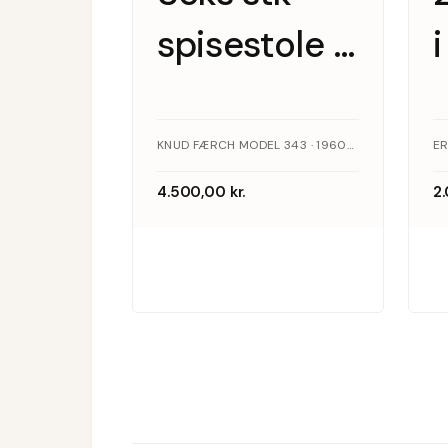
spisestole i
massiv
egetræ,
KNUD FÆRCH MODEL 343 · 1960S · EGETRÆ
ER
Knud Færch
4.500,00
kr.
2
model 343