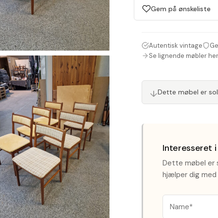
Gem på ønskeliste
Autentisk vintage
Ge
Se lignende møbler he
Dette møbel er so
↓
Interesseret 
Dette møbel er s
hjælper dig med 