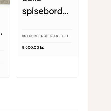
spisebordsstole
i massiv
egetræ af
BM1, BØRGE MOGENSEN · EGETRÆ
Børge
9.500,00
kr.
Mogensen i
læder BM1