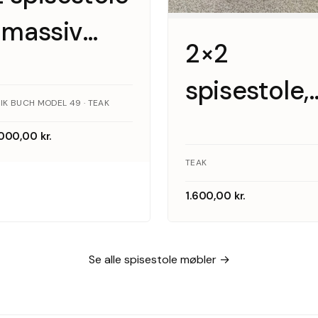
i massiv
2×2
teaktræ af
spisestole,
Erik buch
IK BUCH MODEL 49 · TEAK
teak
model
.000,00
kr.
TEAK
OD49
1.600,00
kr.
Se alle spisestole møbler →