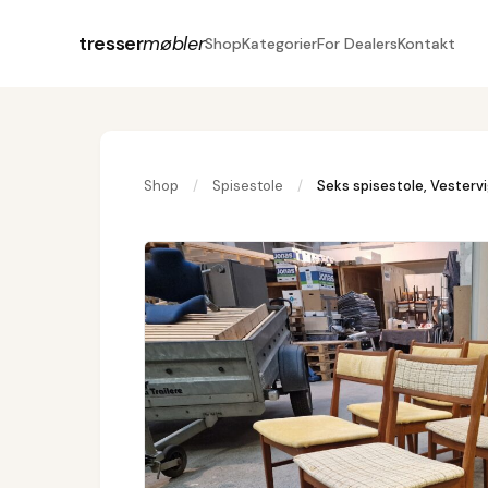
tresser
møbler
Shop
Kategorier
For Dealers
Kontakt
Shop
/
Spisestole
/
Seks spisestole, Vestervi