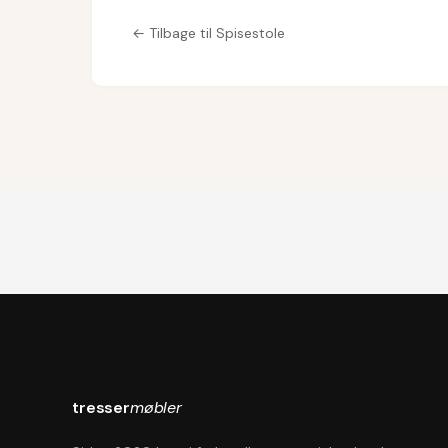
← Tilbage til Spisestole
tresser
møbler