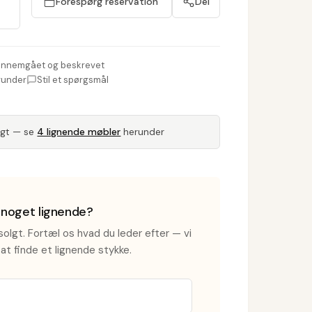
Forespørg reservation
Del
nnemgået og beskrevet
runder
Stil et spørgsmål
lgt — se
4 lignende møbler
herunder
i noget lignende?
olgt. Fortæl os hvad du leder efter — vi
at finde et lignende stykke.