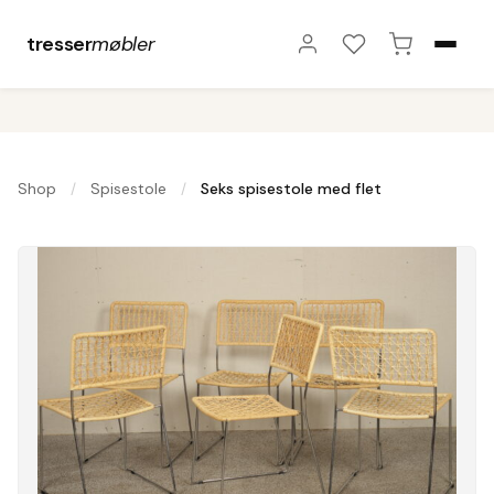
tresser
møbler
Shop
Spisestole
Seks spisestole med flet
/
/