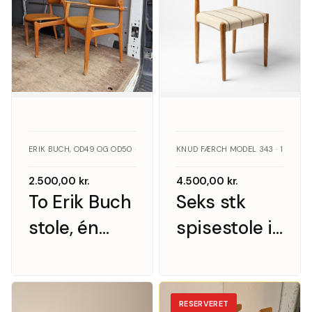
ERIK BUCH, OD49 OG OD50 · TEAK
KNUD FÆRCH MODEL 343 · 1960S ·
2.500,00
kr.
4.500,00
kr.
To Erik Buch
Seks stk
stole, én
spisestole i
med armlæn
massiv
egetræ,
Knud Færch
RESERVERET