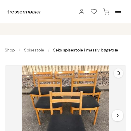
tresser
møbler
Shop
Spisestole
Seks spisestole i massiv bøgetræ
/
/