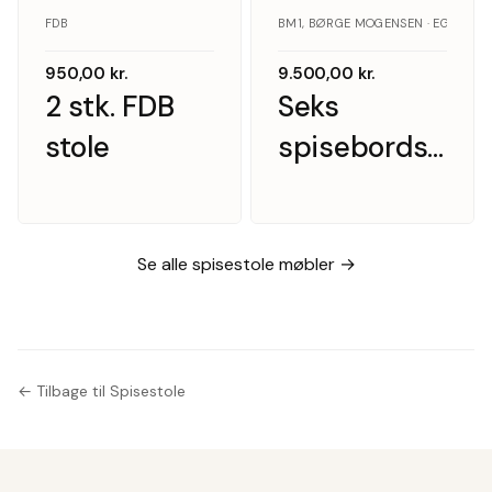
FDB
BM1, BØRGE MOGENSEN · EGETRÆ
950,00
kr.
9.500,00
kr.
2 stk. FDB
Seks
stole
spisebordsstol
i massiv
egetræ af
Børge
Se alle spisestole møbler →
Mogensen i
læder BM1
← Tilbage til Spisestole