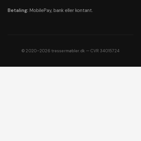
Betaling:
MobilePay, bank eller kontant.
© 2020–2026 tressermøbler.dk — CVR 34015724