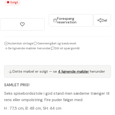
●
Solgt
Forespørg
Del
reservation
Autentisk vintage
Gennemgået og beskrevet
Se lignende møbler herunder
Stil et spørgsmål
Dette møbel er solgt — se
4 lignende møbler
herunder
↓
SAMLET PRIS!
Seks spisebordsstole i god stand men sæderne trænger til
rens eller ompolstring. Fire puder følger med.
H : 77,5 cm, B: 48 cm, SH: 44 cm