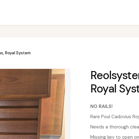
us, Royal System
Reolsyste
Royal Sy
NO RAILS!
Rare Poul Cadovius Ro
Needs a thorough clea
Missing key to open o