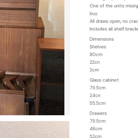
One of the units misi
buy.
All draws open, no cra
Includes all shelf brac
Dimensions
Shelves
80cm
22cn
2cm
Glass cabinet
79.5cm
24cn
55.5cm
Drawers
79.5cm
46cm
52cm