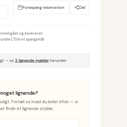
Forespørg reservation
Del
nnemgået og beskrevet
runder
Stil et spørgsmål
lgt — se
2 lignende møbler
herunder
i noget lignende?
olgt. Fortæl os hvad du leder efter — vi
at finde et lignende stykke.