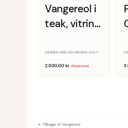
Vangereol i
teak, vitrine,
skab, hylder
og vanger,
HANSEN AND GULDBORG (HG FURNITURE) · TEAK
CA
Hansen and
2.500,00
kr.
3
(Reserveret)
Guldborg
(HG
Furniture)
← Tilbage til Vangereol