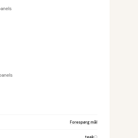
panels
 panels
Forespørg mål
teak