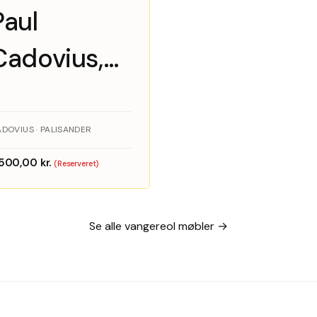
Paul
Cadovius,
Royal
DOVIUS · PALISANDER
.500,00
kr.
(Reserveret)
Se alle vangereol møbler →