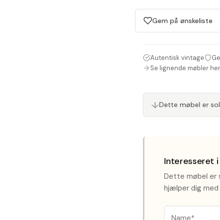
Gem på ønskeliste
Autentisk vintage
Ge
Se lignende møbler he
↓
Dette møbel er so
Interesseret 
Dette møbel er s
hjælper dig med 