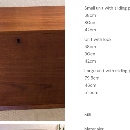
Small unit with sliding 
38cm
80cm
42cm
Unit with lock
38cm
80cn
42cm
Large unit with sliding
79.5cm
46cm
51.5cm
Mål
Materialer