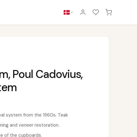
m, Poul Cadovius,
stem
yal system from the 1960s. Teak
ning and veneer restoration.
ne of the cupboards.