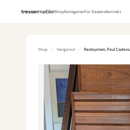
tresser
møbler
Shop
Kategorier
For Dealers
Kontakt
Shop
/
Vangereol
/
Reolsystem, Poul Cadovi