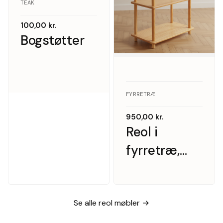
TEAK
100,00
kr.
Bogstøtter
FYRRETRÆ
950,00
kr.
Reol i
fyrretræ,
1970’erne
Se alle reol møbler →