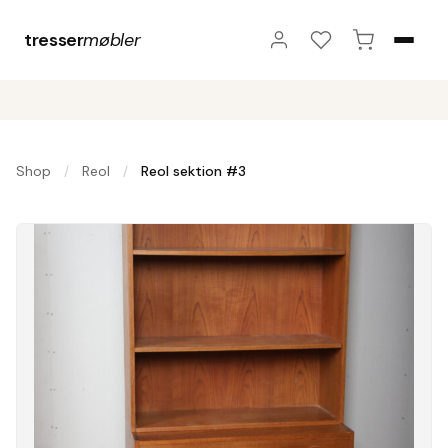
tresser
møbler
Shop
Reol
Reol sektion #3
/
/