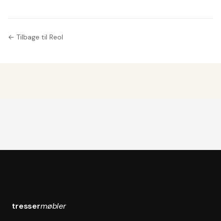
← Tilbage til Reol
tresser
møbler