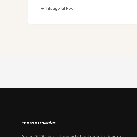
← Tilbage til Reol
tresser
møbler
Siden 2020 har vi forhandlet autentiske danske