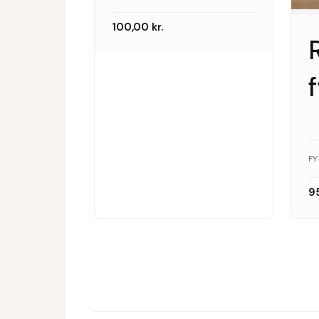
100,00
kr.
R
F
9