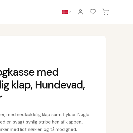
bogkasse med
ig klap, Hundevad,
r
nder, med nedfældelig klap samt hylder. Nøgle
d en svagt synlig stribe hen af klappen..
 virker med lidt nørklen og tålmodighed.