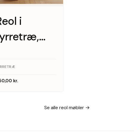
eol i
fyrretræ,
1970’erne
YRRETRÆ
50,00
kr.
Se alle reol møbler →