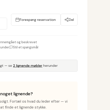
Forespørg reservation
Del
nnemgået og beskrevet
runder
Stil et spørgsmål
lgt — se
2 lignende møbler
herunder
i noget lignende?
olgt. Fortæl os hvad du leder efter — vi
at finde et lignende stykke.