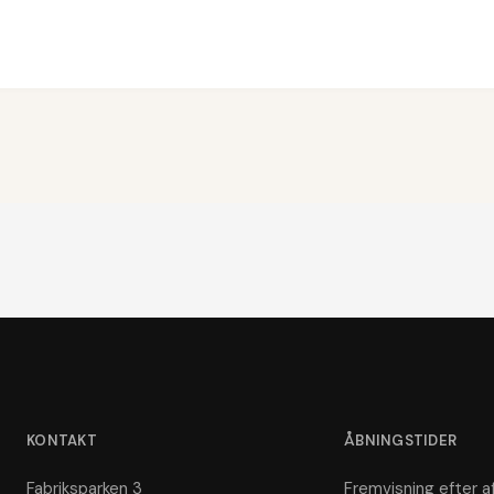
KONTAKT
ÅBNINGSTIDER
Fabriksparken 3
Fremvisning efter af