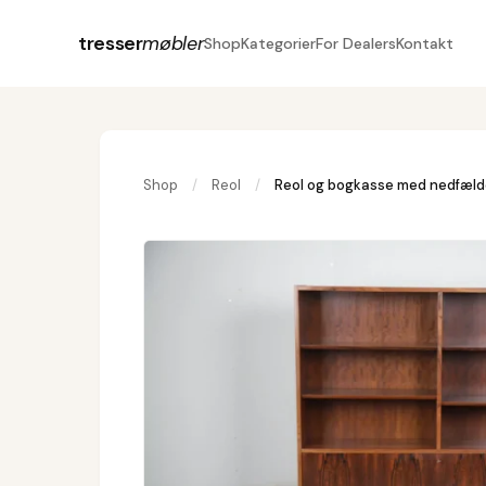
tresser
møbler
Shop
Kategorier
For Dealers
Kontakt
Shop
/
Reol
/
Reol og bogkasse med nedfælde