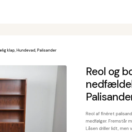
lig klap, Hundevad, Palisander
Reol og 
nedfældel
Palisande
Reol af finéret palisa
medfølger. Fremstår me
Låsen driller lidt, men