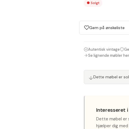
●
Solgt
Gem på ønskeliste
Autentisk vintage
Ge
Se lignende møbler he
↓
Dette møbel er so
Interesseret 
Dette møbel er s
hjælper dig med 