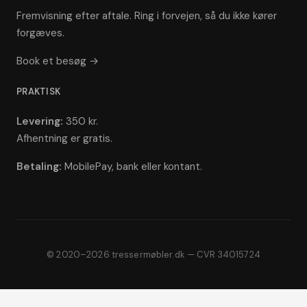
Fremvisning efter aftale. Ring i forvejen, så du ikke kører
forgæves.
Book et besøg →
PRAKTISK
Levering:
350 kr.
Afhentning er gratis.
Betaling:
MobilePay, bank eller kontant.
© 2020–2026 tressermøbler.dk — CVR 34015724