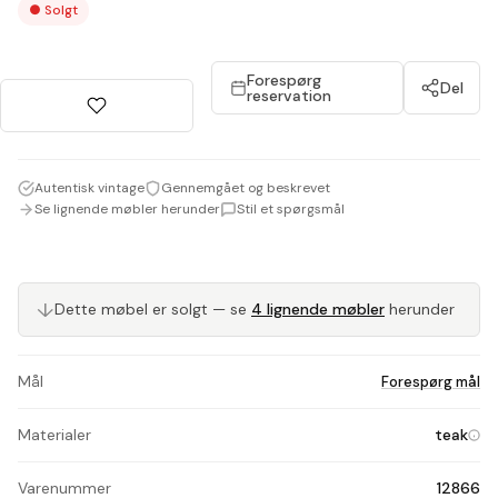
●
Solgt
Forespørg
Del
reservation
Autentisk vintage
Gennemgået og beskrevet
Se lignende møbler herunder
Stil et spørgsmål
↓
Dette møbel er solgt — se
4 lignende møbler
herunder
Mål
Forespørg mål
Materialer
teak
Varenummer
12866