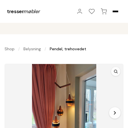
tresser
møbler
Shop
Belysning
Pendel, trehovedet
/
/