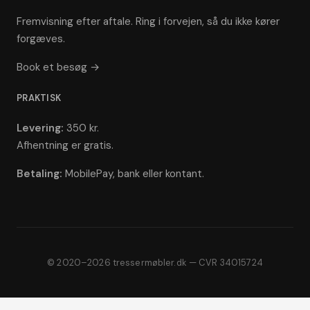
Fremvisning efter aftale. Ring i forvejen, så du ikke kører
forgæves.
Book et besøg →
PRAKTISK
Levering:
350 kr.
Afhentning er gratis.
Betaling:
MobilePay, bank eller kontant.
© 2020–2026 tressermøbler.dk — CVR 34015724