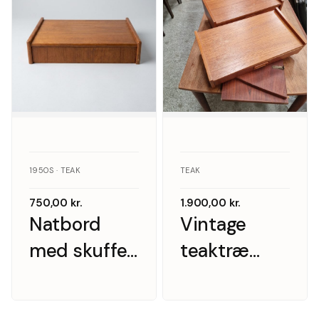
1950S · TEAK
TEAK
750,00
kr.
1.900,00
kr.
Natbord
Vintage
med skuffe,
teaktræ
teak
sengeborde
væghængte