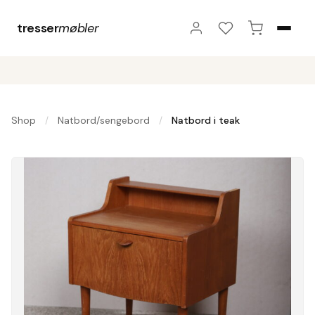
tresser
møbler
Shop
Natbord/sengebord
Natbord i teak
/
/