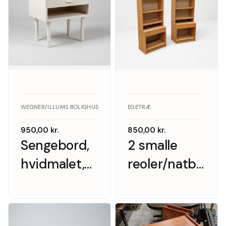
WEGNER/ILLUMS BOLIGHUS · EGETRÆ
EGETRÆ
950,00
kr.
850,00
kr.
Sengebord,
2 smalle
hvidmalet,
reoler/natborde
Wegner/Illums
egetræ
Bolighus