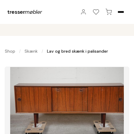
tresser
møbler
Shop
Skænk
Lav og bred skænk i palisander
/
/