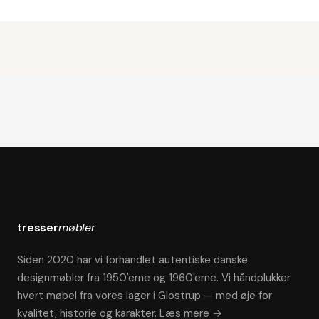
tresser
møbler
Siden 2020 har vi forhandlet autentiske danske
designmøbler fra 1950'erne og 1960'erne. Vi håndplukker
hvert møbel fra vores lager i Glostrup — med øje for
kvalitet, historie og karakter.
Læs mere →