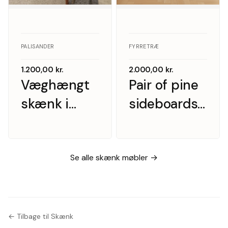
PALISANDER
FYRRETRÆ
1.200,00
kr.
2.000,00
kr.
Væghængt
Pair of pine
skænk i
sideboards
palisander
with doors,
med hylder
Scandinavian
og skuffer
furniture
Se alle skænk møbler →
manufacturer,
1970s, (2).
← Tilbage til Skænk