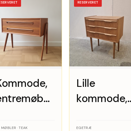
ESERVERET
RESERVERET
Kommode,
Lille
entremøbel,
kommode,
sengebord,
egetræ
AP Møbler,
 MØBLER · TEAK
EGETRÆ