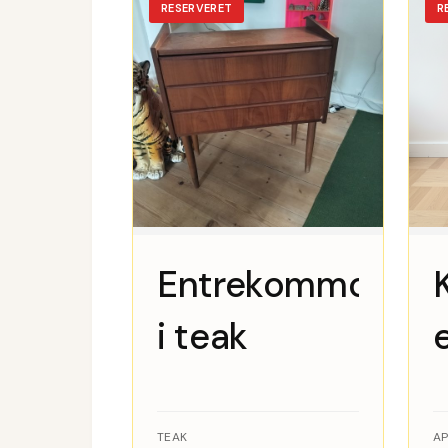
RESERVERET
R
Entrekommode
i teak
TEAK
AP