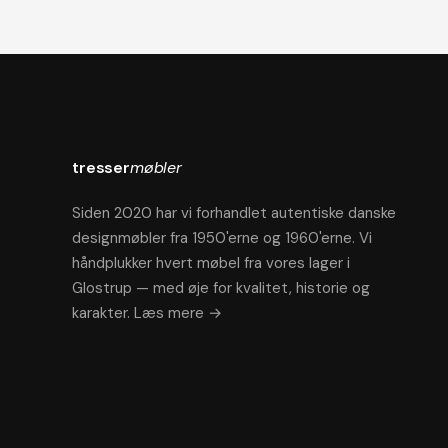
tresser
møbler
Siden 2020 har vi forhandlet autentiske danske
designmøbler fra 1950'erne og 1960'erne. Vi
håndplukker hvert møbel fra vores lager i
Glostrup — med øje for kvalitet, historie og
karakter.
Læs mere →