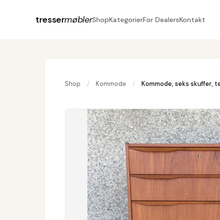
tresser
møbler
Shop
Kategorier
For Dealers
Kontakt
Shop
/
Kommode
/
Kommode, seks skuffer, t