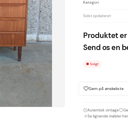
Kategori
Sidst opdateret
Produktet er 
Send os en be
●
Solgt
Gem på ønskeliste
Autentisk vintage
Ge
Se lignende møbler he