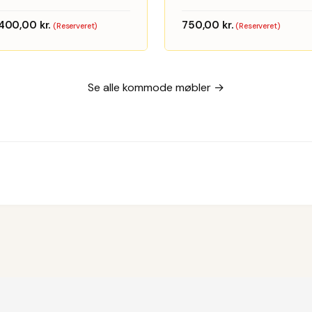
teak
.400,00
kr.
750,00
kr.
(Reserveret)
(Reserveret)
Se alle kommode møbler →