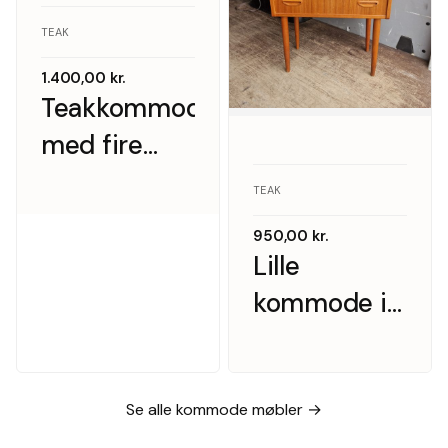
TEAK
1.400,00
kr.
Teakkommode
med fire
skuffer,
TEAK
Danmark
950,00
kr.
1960’erne
Lille
kommode i
teak med to
skuffer
Se alle kommode møbler →