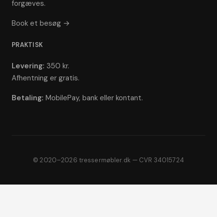
forgæves.
Book et besøg →
PRAKTISK
Levering:
350 kr.
Afhentning er gratis.
Betaling:
MobilePay, bank eller kontant.
© 2020–2026 tressermøbler.dk — CVR 34015724