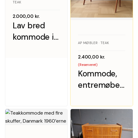
TEAK
2.000,00
kr.
Lav bred
kommode i
AP MØBLER · TEAK
teak med to
2.400,00
kr.
skuffer og
(Reserveret)
sortmalet
Kommode,
top
entremøbel,
sengebord,
AP Møbler,
teak