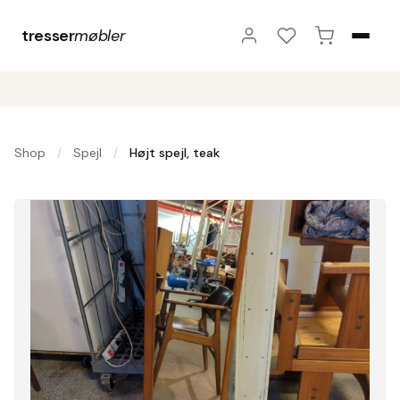
tresser
møbler
Shop
Spejl
Højt spejl, teak
/
/