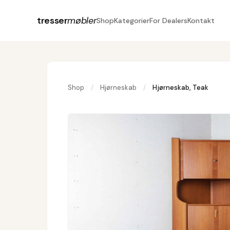
tresser
møbler
Shop
Kategorier
For Dealers
Kontakt
Shop
/
Hjørneskab
/
Hjørneskab, Teak