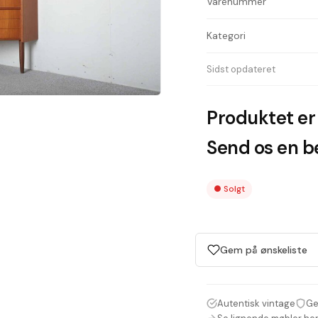
Varenummer
Kategori
Sidst opdateret
Produktet er 
Send os en be
●
Solgt
Gem på ønskeliste
Autentisk vintage
Ge