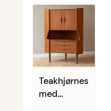
Teakhjørneskab
med
indrettet