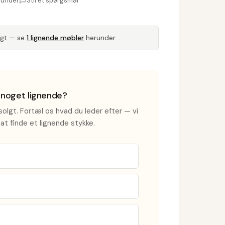
runder
Stil et spørgsmål
lgt — se
1 lignende møbler
herunder
i noget lignende?
olgt. Fortæl os hvad du leder efter — vi
at finde et lignende stykke.