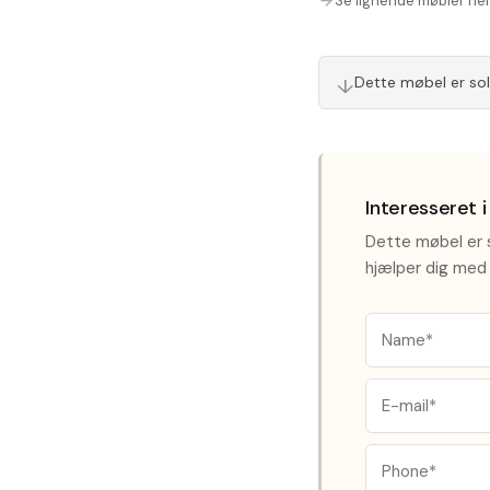
Se lignende møbler he
↓
Dette møbel er so
Interesseret 
Dette møbel er s
hjælper dig med 