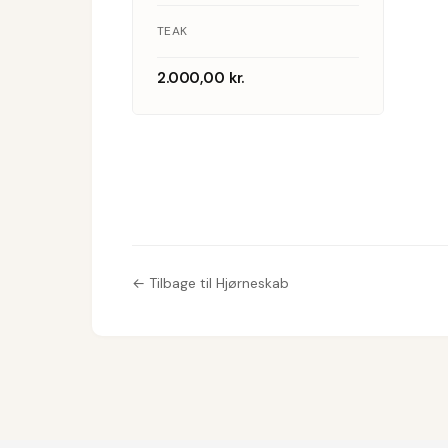
bar og
TEAK
skuffer,
2.000,00
kr.
1960’erne
← Tilbage til Hjørneskab