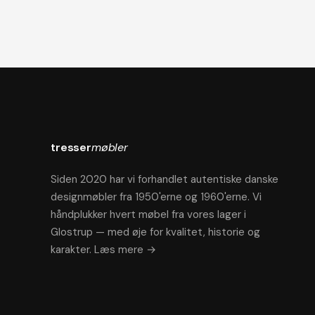
tresser
møbler
Siden 2020 har vi forhandlet autentiske danske
designmøbler fra 1950'erne og 1960'erne. Vi
håndplukker hvert møbel fra vores lager i
Glostrup — med øje for kvalitet, historie og
karakter.
Læs mere →