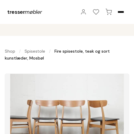
tresser
møbler
Shop
Spisestole
Fire spisestole, teak og sort
/
/
kunstlæder, Mosbøl