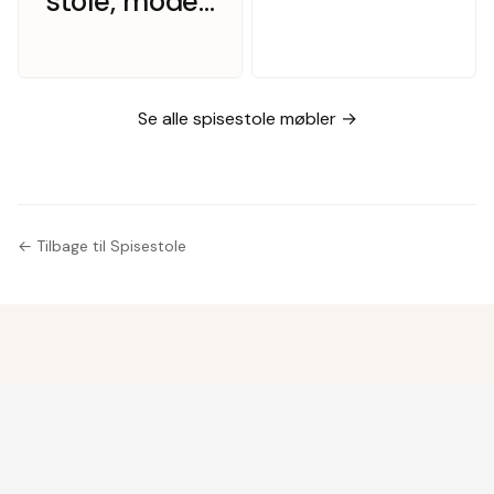
stole, model
310 – teak
med sort
læder
Se alle spisestole møbler →
← Tilbage til Spisestole