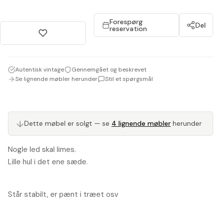
Forespørg
Del
reservation
Autentisk vintage
Gennemgået og beskrevet
Se lignende møbler herunder
Stil et spørgsmål
Dette møbel er solgt — se
4 lignende møbler
herunder
↓
Nogle led skal limes.
Lille hul i det ene sæde.
Står stabilt, er pænt i træet osv